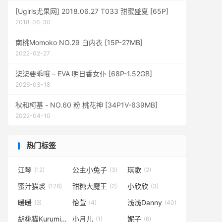
[Ugirls尤果网] 2018.06.27 T033 甜蜜盛夏 [65P]
2018-06-30
南桃Momoko NO.29 白内衣 [15P-27MB]
2022-02-27
柒柒要乖哦 – EVA 明日香女仆 [68P-1.52GB]
2026-03-18
秋和柯基 - NO.60 粉 桃花神 [34P1V-639MB]
2022-04-10
热门标签
江琴
公主小兔子
琪歌
(12)
(3)
(2)
蜜汁猫裘
甜糖大魔王
小欣欣
(128)
(2)
(3)
暖暖
怡萱
浅浅Danny
(9)
(4)
(40)
胡桃猫Kurumineko
小月儿
妮子
(14)
(1)
(6)