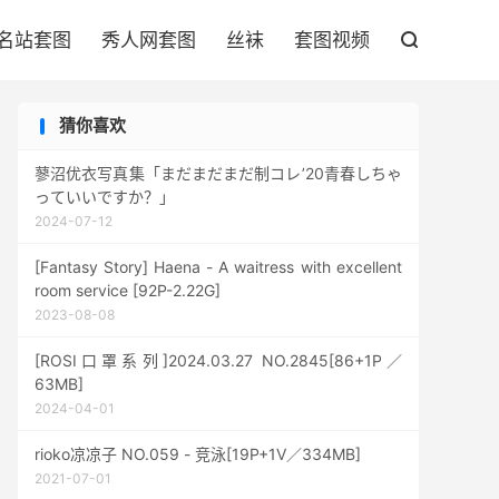

名站套图
秀人网套图
丝袜
套图视频

猜你喜欢
蓼沼优衣写真集「まだまだまだ制コレ’20青春しちゃ
っていいですか？」
2024-07-12
[Fantasy Story] Haena - A waitress with excellent
room service [92P-2.22G]
2023-08-08
[ROSI口罩系列]2024.03.27 NO.2845[86+1P／
63MB]
2024-04-01
rioko凉凉子 NO.059 - 竞泳[19P+1V／334MB]
2021-07-01