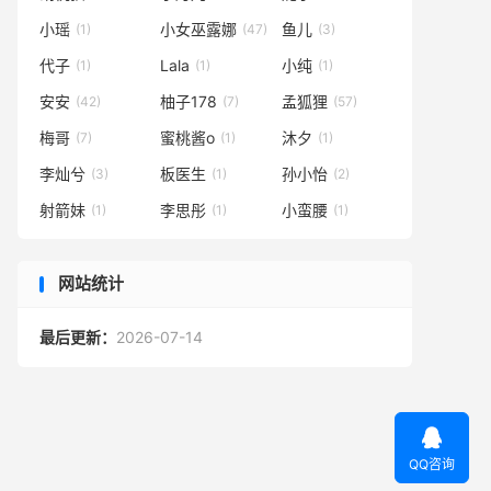
小瑶
小女巫露娜
鱼儿
(1)
(47)
(3)
代子
Lala
小纯
(1)
(1)
(1)
安安
柚子178
孟狐狸
(42)
(7)
(57)
梅哥
蜜桃酱o
沐夕
(7)
(1)
(1)
李灿兮
板医生
孙小怡
(3)
(1)
(2)
射箭妹
李思彤
小蛮腰
(1)
(1)
(1)
网站统计
最后更新：
2026-07-14

QQ咨询