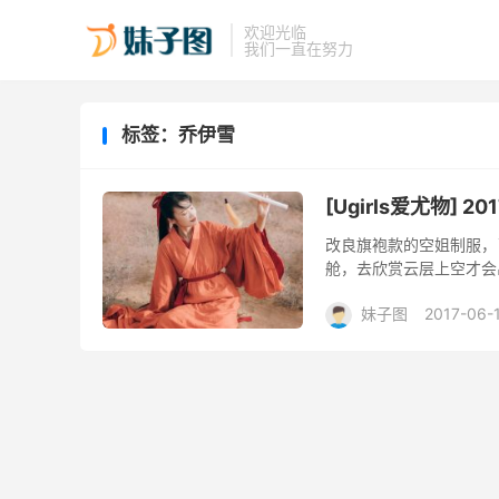
欢迎光临
我们一直在努力
标签：乔伊雪
[Ugirls爱尤物] 20
改良旗袍款的空姐制服，
舱，去欣赏云层上空才会
妹子图
2017-06-