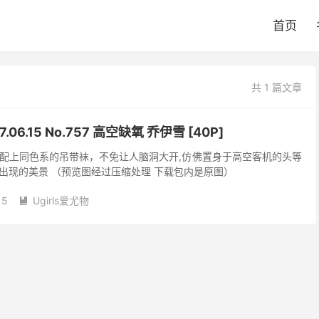
首页
共 1 篇文章
17.06.15 No.757 高空缺氧 乔伊雪 [40P]
配上同色系的吊带袜，不免让人脑洞大开,仿佛置身于高空客机的头等
出现的美景 （预览图经过压缩处理 下载包内是原图）
15
Ugirls爱尤物
