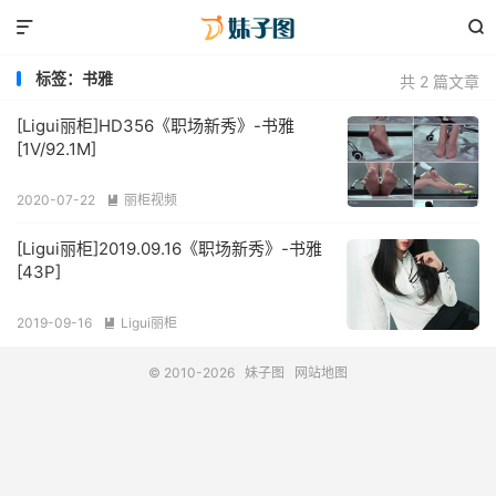


标签：书雅
共 2 篇文章
[Ligui丽柜]HD356《职场新秀》-书雅
[1V/92.1M]
2020-07-22
丽柜视频

[Ligui丽柜]2019.09.16《职场新秀》-书雅
[43P]
2019-09-16
Ligui丽柜

© 2010-2026
妹子图
网站地图