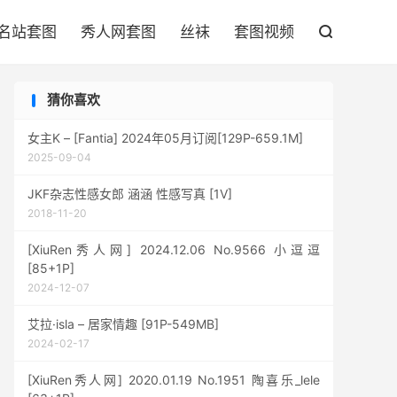

名站套图
秀人网套图
丝袜
套图视频

猜你喜欢
女主K – [Fantia] 2024年05月订阅[129P-659.1M]
2025-09-04
JKF杂志性感女郎 涵涵 性感写真 [1V]
2018-11-20
[XiuRen秀人网] 2024.12.06 No.9566 小逗逗
[85+1P]
2024-12-07
艾拉·isla – 居家情趣 [91P-549MB]
2024-02-17
[XiuRen秀人网] 2020.01.19 No.1951 陶喜乐_lele