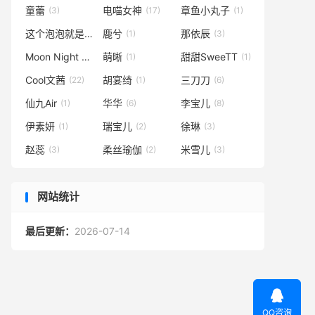
童蕾
电喵女神
章鱼小丸子
(3)
(17)
(1)
这个泡泡就是逊啦
鹿兮
那依辰
(1)
(1)
(3)
Moon Night Snap
萌晰
甜甜SweeTT
(1)
(1)
(1)
Cool文茜
胡宴绮
三刀刀
(22)
(1)
(6)
仙九Air
华华
李宝儿
(1)
(6)
(8)
伊素妍
瑞宝儿
徐琳
(1)
(2)
(3)
赵蕊
柔丝瑜伽
米雪儿
(3)
(2)
(3)
网站统计
最后更新：
2026-07-14

QQ咨询