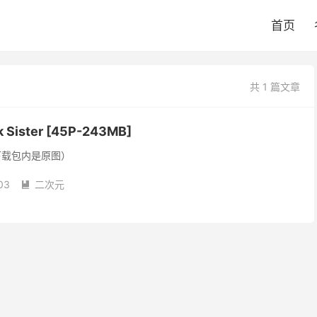
首页
共 1 篇文章
rk Sister [45P-243MB]
下载包内是原图）
03
二次元
