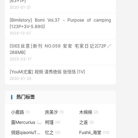
[63+1P]
2020-01-21
[Bimilstory] Bomi Vol.37 - Purpose of camping
[123P+3V-5.89G]
2023-12-07
[SIEE丝意]新刊 NO.059 安安 宅家日记2[72P／
288MB]
2023-03-17
[YouMi尤蜜] 视频 清秀绝俗 张恬恬 [1V]
2020-01-23
热门标签
小鹿路
房美汐
木绵绵
(1)
(1)
(2)
露Mercurius
柯瑾
之遥
(10)
(4)
(2)
俏妞qiaoniuTT
忆之
Fushii_海堂
(36)
(3)
(12)