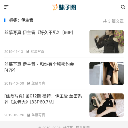


标签：伊主管
共 3 篇文章
丝慕写真 伊主管《好久不见》 [66P]
2019-11-13
丝慕写真

丝慕写真 伊主管 - 和你有个秘密约会
[47P]
2019-10-09
丝慕写真

[丝慕写真] 第012期 模特：伊主管 丝密系
列《女老大》[83P60.7M]
2019-09-26
丝慕写真

© 2010-2026
妹子图
网站地图