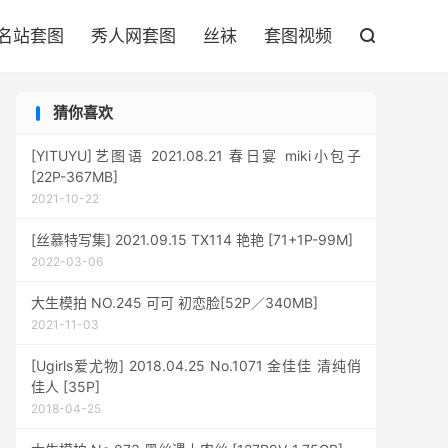

名站套图
秀人网套图
丝袜
套图视频

猜你喜欢
[YITUYU]艺图语 2021.08.21 春日宴 miki小包子
[22P-367MB]
2021-10-22
[丝慕特写集] 2021.09.15 TX114 艳艳 [71+1P-99M]
2022-03-06
大生模拍 NO.245 可可 初恋脸[52P／340MB]
2021-11-03
[Ugirls爱尤物] 2018.04.25 No.1071 金佳佳 清纯俏
佳人 [35P]
2018-04-25