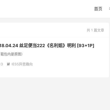
首页
共 1 篇文章
018.04.24 丝足便当222《名利姐》明利 [93+1P]
下载包内是原图）
13
IESS异思趣向
