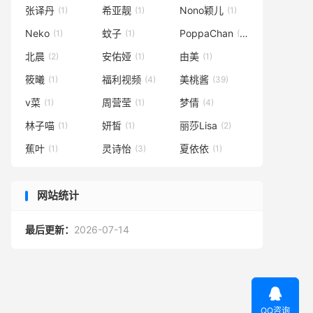
张译丹
希亚靓
Nono颖儿
(1)
(1)
(1)
Neko
蚊子
PoppaChan
(1)
(1)
(102)
北晨
安佑娅
由美
(2)
(1)
(1)
筱曦
福利视频
美桃酱
(1)
(4)
(39)
v菜
周营莹
梦倩
(1)
(1)
(4)
林子喵
妍皙
丽莎Lisa
(1)
(1)
(2)
蕉叶
灵诗怡
夏依依
(1)
(3)
(1)
网站统计
最后更新：
2026-07-14

QQ咨询