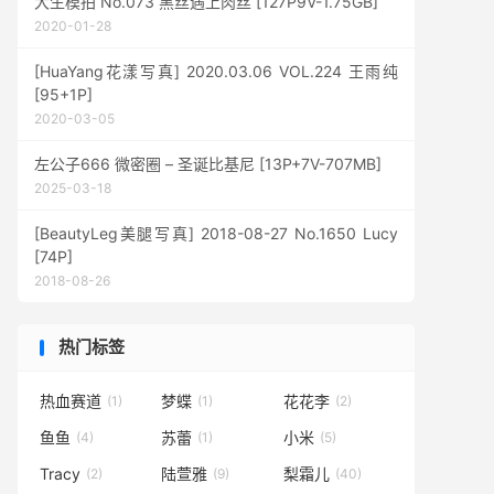
大生模拍 No.073 黑丝遇上肉丝 [127P9V-1.75GB]
2020-01-28
[HuaYang花漾写真] 2020.03.06 VOL.224 王雨纯
[95+1P]
2020-03-05
左公子666 微密圈 – 圣诞比基尼 [13P+7V-707MB]
2025-03-18
[BeautyLeg美腿写真] 2018-08-27 No.1650 Lucy
[74P]
2018-08-26
热门标签
热血赛道
梦蝶
花花李
(1)
(1)
(2)
鱼鱼
苏蕾
小米
(4)
(1)
(5)
Tracy
陆萱雅
梨霜儿
(2)
(9)
(40)