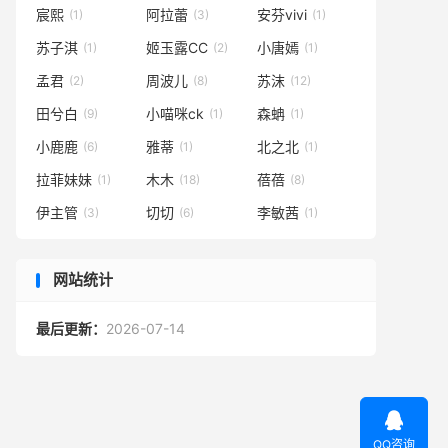
宸熙
阿拉蕾
安芬vivi
(1)
(3)
(1)
苏子淇
姬玉露CC
小唐嫣
(1)
(2)
(1)
孟君
周波儿
苏沫
(2)
(8)
(12)
田兮白
小喵咪ck
森蚺
(9)
(1)
(1)
小鹿鹿
雅蒂
北之北
(6)
(1)
(1)
拉菲妹妹
木木
蓓蓓
(1)
(18)
(8)
伊主管
切切
李敏茜
(3)
(6)
(1)
网站统计
最后更新：
2026-07-14

QQ咨询