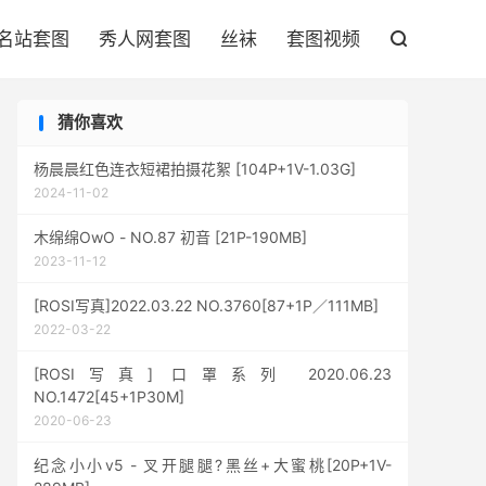

名站套图
秀人网套图
丝袜
套图视频

猜你喜欢
杨晨晨红色连衣短裙拍摄花絮 [104P+1V-1.03G]
2024-11-02
木绵绵OwO - NO.87 初音 [21P-190MB]
2023-11-12
[ROSI写真]2022.03.22 NO.3760[87+1P／111MB]
2022-03-22
[ROSI写真] 口罩系列 2020.06.23
NO.1472[45+1P30M]
2020-06-23
纪念小小v5 - 叉开腿腿?黑丝+大蜜桃[20P+1V-