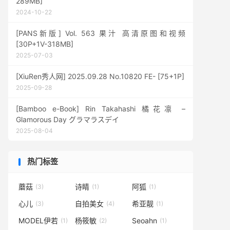
289MB]
2024-10-22
[PANS新版] Vol. 563 果汁 高清原图和视频
[30P+1V-318MB]
2025-07-03
[XiuRen秀人网] 2025.09.28 No.10820 FE- [75+1P]
2025-09-28
[Bamboo e-Book] Rin Takahashi 橘花凛 –
Glamorous Day グラマラスデイ
2025-08-04
热门标签
蘑菇
诗睛
阿狐
(3)
(1)
(1)
心儿
自拍美女
希亚靓
(3)
(4)
(1)
MODEL伊若
杨筱敏
Seoahn
(1)
(2)
(1)