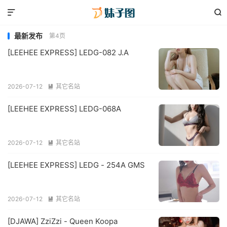


最新发布
第4页
[LEEHEE EXPRESS] LEDG-082 J.A
2026-07-12
其它名站

[LEEHEE EXPRESS] LEDG-068A
2026-07-12
其它名站

[LEEHEE EXPRESS] LEDG - 254A GMS
2026-07-12
其它名站

[DJAWA] ZziZzi - Queen Koopa