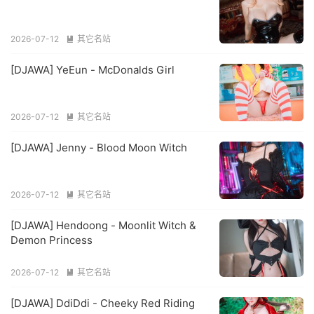
2026-07-12
其它名站

[DJAWA] YeEun - McDonalds Girl
2026-07-12
其它名站

[DJAWA] Jenny - Blood Moon Witch
2026-07-12
其它名站

[DJAWA] Hendoong - Moonlit Witch &
Demon Princess
2026-07-12
其它名站

[DJAWA] DdiDdi - Cheeky Red Riding