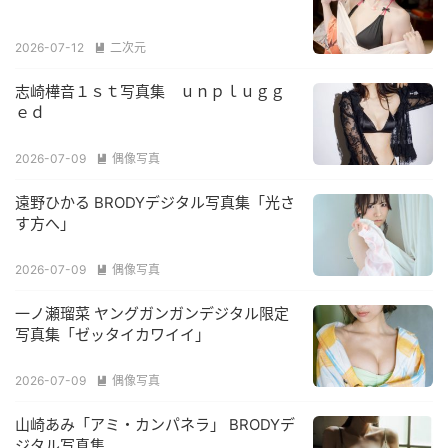
2026-07-12
二次元

志崎樺音１ｓｔ写真集 ｕｎｐｌｕｇｇ
ｅｄ
2026-07-09
偶像写真

遠野ひかる BRODYデジタル写真集「光さ
す方へ」
2026-07-09
偶像写真

一ノ瀬瑠菜 ヤングガンガンデジタル限定
写真集「ゼッタイカワイイ」
2026-07-09
偶像写真

山崎あみ「アミ・カンパネラ」 BRODYデ
ジタル写真集