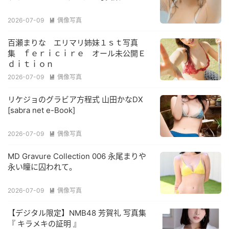
2026-07-09
偶像写真

百瀬まりな エリマリ姉妹１ｓｔ写真
集 ｆｅｒｉｃｉｒｅ オール未公開Ｅ
ｄｉｔｉｏｎ
2026-07-09
偶像写真

リケジョのグラビア方程式 山田かなDX
[sabra net e-Book]
2026-07-09
偶像写真

MD Gravure Collection 006 永尾まりや
永い瞳に囚われて。
2026-07-09
偶像写真

【デジタル限定】NMB48 芳賀礼 写真集
『 キラメキの証明 』