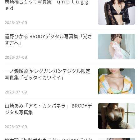
志崎樺音１ｓｔ写真集 ｕｎｐｌｕｇｇ
ｅｄ
2026-07-09
遠野ひかる BRODYデジタル写真集「光さ
す方へ」
2026-07-09
一ノ瀬瑠菜 ヤングガンガンデジタル限定
写真集「ゼッタイカワイイ」
2026-07-09
山崎あみ「アミ・カンパネラ」 BRODYデ
ジタル写真集
2026-07-09