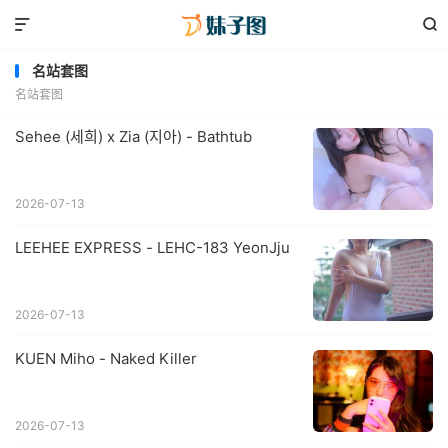


名站套图
名站套图
Sehee (세희) x Zia (지아) - Bathtub
2026-07-13
LEEHEE EXPRESS - LEHC-183 YeonJju
2026-07-13
KUEN Miho - Naked Killer
2026-07-13