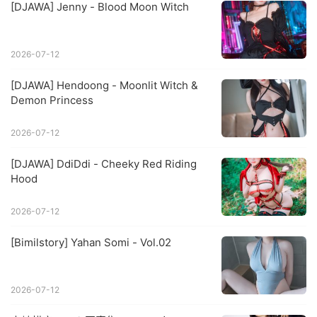
[DJAWA] Jenny - Blood Moon Witch
2026-07-12
[DJAWA] Hendoong - Moonlit Witch &
Demon Princess
2026-07-12
[DJAWA] DdiDdi - Cheeky Red Riding
Hood
2026-07-12
[Bimilstory] Yahan Somi - Vol.02
2026-07-12