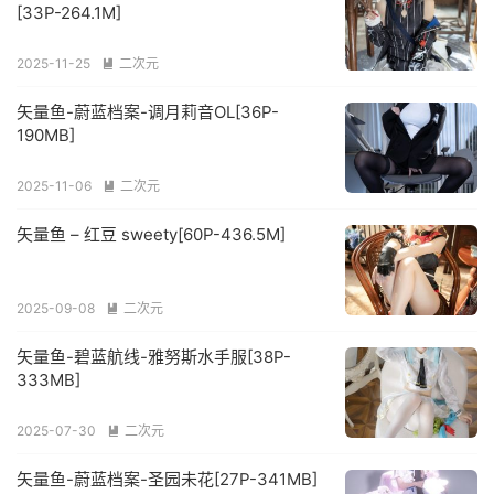
[33P-264.1M]
2025-11-25
二次元

矢量鱼-蔚蓝档案-调月莉音OL[36P-
190MB]
2025-11-06
二次元

矢量鱼 – 红豆 sweety[60P-436.5M]
2025-09-08
二次元

矢量鱼-碧蓝航线-雅努斯水手服[38P-
333MB]
2025-07-30
二次元

矢量鱼-蔚蓝档案-圣园未花[27P-341MB]