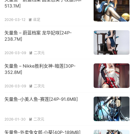
513.1M]
2026-03-12
丝足

矢量鱼 – 蔚蓝档案 龙华妃咲[24P-
238.7M]
2026-03-09
二次元

矢量鱼 – Nikke胜利女神-暗莲[30P-
352.8M]
2026-03-09
二次元

矢量鱼-小美人鱼-赛莲[24P-91.6MB]
2026-01-30
二次元

矢量鱼-外卖兔女郎·小葵[40P-189MB]