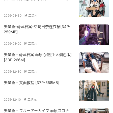
2026-01-30
二次元

矢量鱼-蔚蓝档案-空崎日奈连衣裙[34P-
259MB]
2026-01-20
二次元

矢量鱼 - 蔚蓝档案 春原心奈[个人调色版]
[33P 266M]
2025-12-30
二次元

矢量鱼 – 笑面教授 [37P-558MB]
2025-12-10
二次元

矢量鱼 – ブルーアーカイブ 春原ココナ