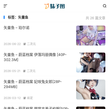


标签：矢量鱼
共 26 篇文章
矢量鱼 – 珀尔诺
2026-06-22
二次元

矢量鱼 – 蔚蓝档案 伊落玛丽偶像 [40P-
302.3M]
2026-05-21
二次元

矢量鱼 – 蔚蓝档案 妃咲兔女郎[28P-
294MB]
2026-03-12
丝足

矢量鱼 – 蔚蓝档案 圆堂志美子校服[50P-