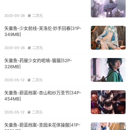
2025-05-26
二次元

矢量鱼-少女前线-芙洛伦·妙手回春[31P-
349MB]
2025-05-26
二次元

矢量鱼-药屋少女的呢喃-猫猫[52P-
326MB]
2025-05-12
二次元

矢量鱼-蔚蓝档案-杏山和纱万圣节[34P-
454MB]
2025-05-12
二次元

矢量鱼-蔚蓝档案-圣园未花体操服[41P-