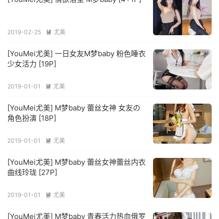
2019-02-25
尤美

[YouMei尤美] 一日女友M梦baby 粉色睡衣
少女活力 [19P]
2019-01-01
尤美

[YouMei尤美] M梦baby 蕾丝女神 女友の
角色扮演 [18P]
2019-01-01
尤美

[YouMei尤美] M梦baby 蕾丝女神蕾丝内衣
曲线玲珑 [27P]
2019-01-01
尤美

[YouMei尤美] M梦baby 青春活力热血俄罗