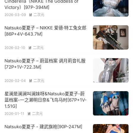
Cinderella（NIKKE The Goddess of
Victory）[97P-394M]
2026-03-09
二次元

Natsuko夏夏子 – NIKKE 爱德·特工兔女郎
[86P+4V-643.7M]
2026-02-10
二次元

Natsuko夏夏子 – 蔚蓝档案 调月莉音礼服
[72P+1V-722.3M]
2026-02-04
二次元

星澜是澜澜叫澜妹呀&Natsuko夏夏子-蔚
蓝档案-一之濑明日奈&飞鸟马时[67P+1V-
1.51G]
2026-01-11
二次元

Natsuko夏夏子 - 建武旗袍[90P-247M]