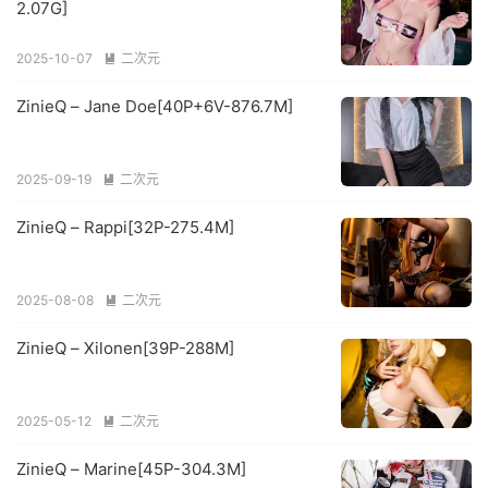
2.07G]
2025-10-07
二次元

ZinieQ – Jane Doe[40P+6V-876.7M]
2025-09-19
二次元

ZinieQ – Rappi[32P-275.4M]
2025-08-08
二次元

ZinieQ – Xilonen[39P-288M]
2025-05-12
二次元

ZinieQ – Marine[45P-304.3M]