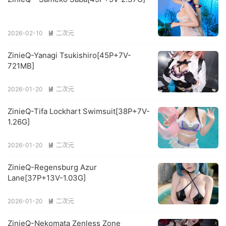
2026-02-10
二次元

ZinieQ-Yanagi Tsukishiro[45P+7V-
721MB]
2026-01-20
二次元

ZinieQ-Tifa Lockhart Swimsuit[38P+7V-
1.26G]
2026-01-20
二次元

ZinieQ-Regensburg Azur
Lane[37P+13V-1.03G]
2026-01-20
二次元

ZinieQ-Nekomata Zenless Zone