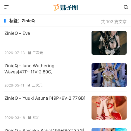


标签：ZinieQ
共 102 篇文章
ZinieQ – Eve
2026-07-13
二次元

ZinieQ – Iuno Wuthering
Waves[47P+11V-2.89G]
2026-05-11
二次元

ZinieQ – Yuuki Asuna [49P+9V-2.77GB]
2026-03-18
丝足

ZinieQ – Sameko Saba[49P+9V-2.37G]