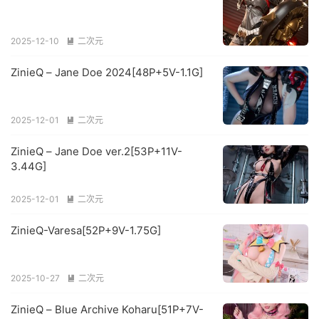
2025-12-10
二次元

ZinieQ – Jane Doe 2024[48P+5V-1.1G]
2025-12-01
二次元

ZinieQ – Jane Doe ver.2[53P+11V-
3.44G]
2025-12-01
二次元

ZinieQ-Varesa[52P+9V-1.75G]
2025-10-27
二次元

ZinieQ – Blue Archive Koharu[51P+7V-