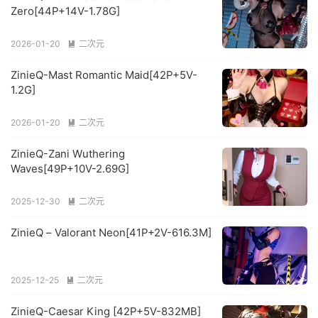
Zero[44P+14V-1.78G]
2026-01-20
二次元

ZinieQ-Mast Romantic Maid[42P+5V-
1.2G]
2026-01-20
二次元

ZinieQ-Zani Wuthering
Waves[49P+10V-2.69G]
2025-12-30
二次元

ZinieQ – Valorant Neon[41P+2V-616.3M]
2025-12-25
二次元

ZinieQ-Caesar King [42P+5V-832MB]