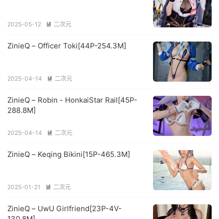
2025-05-12
二次元

ZinieQ – Officer Toki[44P-254.3M]
2025-04-14
二次元

ZinieQ – Robin - HonkaiStar Rail[45P-
288.8M]
2025-04-14
二次元

ZinieQ – Keqing Bikini[15P-465.3M]
2025-01-21
二次元

ZinieQ – UwU Girlfriend[23P-4V-
130.8M]