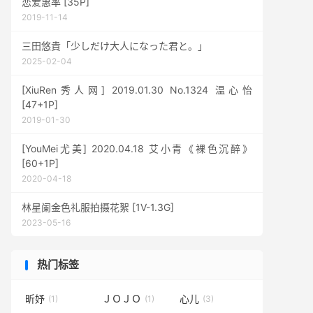
恋爱惠率 [35P]
2019-11-14
三田悠貴「少しだけ大人になった君と。」
2025-02-04
[XiuRen秀人网] 2019.01.30 No.1324 温心怡
[47+1P]
2019-01-30
[YouMei尤美] 2020.04.18 艾小青《裸色沉醉》
[60+1P]
2020-04-18
林星阑金色礼服拍摄花絮 [1V-1.3G]
2023-05-16
热门标签
昕妤
ＪＯＪＯ
心儿
(1)
(1)
(3)