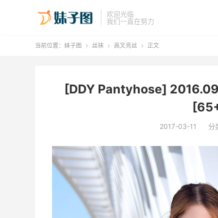
欢迎光临
我们一直在努力
当前位置：
妹子图
丝袜
高叉亮丝
正文



[DDY Pantyhose] 2016
[65
2017-03-11
分