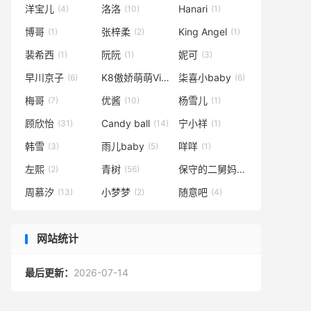
洋宝儿
洛洛
Hanari
(4)
(10)
(1)
博哥
张梓柔
King Angel
(1)
(2)
(1)
裴希西
阮阮
妮可
(1)
(1)
(3)
早川京子
K8傲娇萌萌Vivian
柒喜小baby
(6)
(1)
(6)
梅哥
优酱
杨雪儿
(7)
(10)
(1)
顾欣怡
Candy ball
宁小祥
(31)
(14)
(1)
韩雪
雨儿baby
咩咩
(3)
(5)
(1)
左熙
青树
保守的二舅妈
(2)
(56)
(7)
周慕汐
小梦梦
随意吧
(13)
(2)
(4)
网站统计
最后更新：
2026-07-14