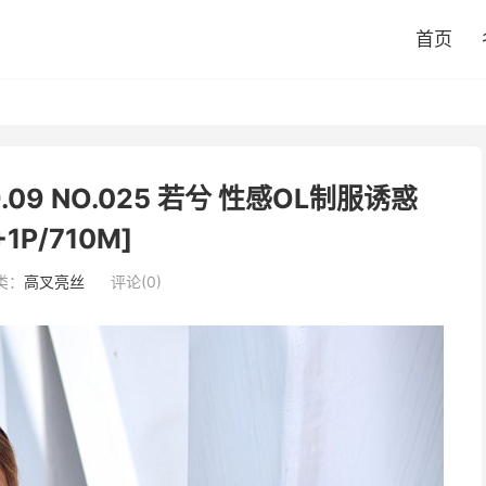
首页
.09.09 NO.025 若兮 性感OL制服诱惑
+1P/710M]
类：
高叉亮丝
评论(0)