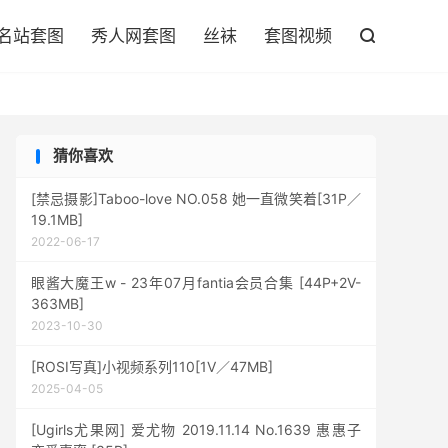

名站套图
秀人网套图
丝袜
套图视频

猜你喜欢
[禁忌摄影]Taboo-love NO.058 她一直微笑着[31P／
19.1MB]
2022-06-17
眼酱大魔王w - 23年07月fantia会员合集 [44P+2V-
363MB]
2023-10-30
[ROSI写真]小视频系列110[1V／47MB]
2025-04-05
[Ugirls尤果网] 爱尤物 2019.11.14 No.1639 惠惠子