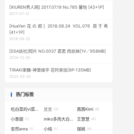
[XIUREN秀人网] 2017.07.19 No.785 馨怡 [43+1P]
2017-07-21
[HuaYan花の颜] 2018.08.24 VOL.076 周于希
[41+1P]
2018-08-25
[SSA丝社]短片 NO.0037 君君 肉丝袜[1V／958MB]
2024-12-05
TIRAKI束糖-神里绫华 花时来信[9P-135MB]
2023-05-20
热门标签
吃白菜的vi菜菜
兰兰
茜茜Kimi
(2)
(3)
(8)
小景甜
miko多肉大白兔
王慧慧
(1)
(1)
(4)
安然anra
小纯
珈嫣
(1)
(1)
(4)