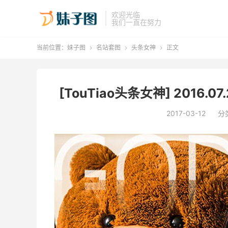
欢迎光临
我们一直在努力
当前位置：
妹子图
名站套图
头条女神
正文



[TouTiao头条女神] 2016.0
2017-03-12
分