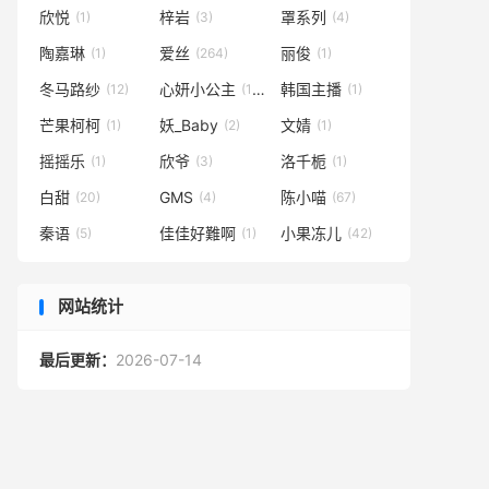
欣悦
梓岩
罩系列
(1)
(3)
(4)
陶嘉琳
爱丝
丽俊
(1)
(264)
(1)
冬马路纱
心妍小公主
韩国主播
(12)
(145)
(1)
芒果柯柯
妖_Baby
文婧
(1)
(2)
(1)
摇摇乐
欣爷
洛千栀
(1)
(3)
(1)
白甜
GMS
陈小喵
(20)
(4)
(67)
秦语
佳佳好難啊
小果冻儿
(5)
(1)
(42)
网站统计
最后更新：
2026-07-14