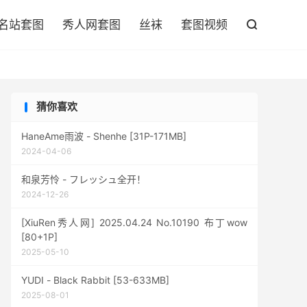

名站套图
秀人网套图
丝袜
套图视频

猜你喜欢
HaneAme雨波 - Shenhe [31P-171MB]
2024-04-06
和泉芳怜 - フレッシュ全开！
2024-12-26
[XiuRen秀人网] 2025.04.24 No.10190 布丁wow
[80+1P]
2025-05-10
YUDI - Black Rabbit [53-633MB]
2025-08-01