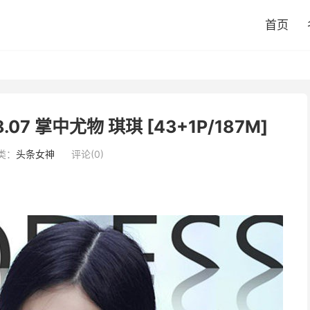
首页
8.07 掌中尤物 琪琪 [43+1P/187M]
类：
头条女神
评论(0)