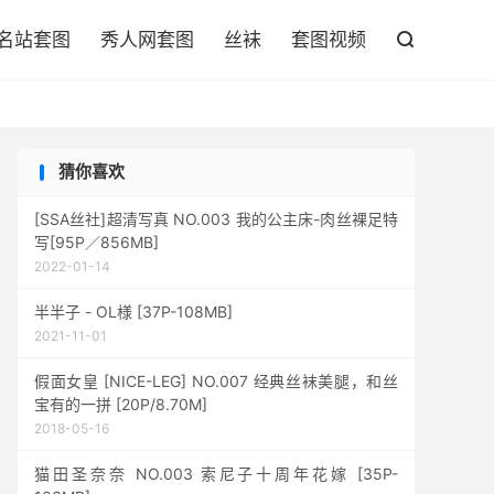

名站套图
秀人网套图
丝袜
套图视频

猜你喜欢
[SSA丝社]超清写真 NO.003 我的公主床-肉丝裸足特
写[95P／856MB]
2022-01-14
半半子 - OL様 [37P-108MB]
2021-11-01
假面女皇 [NICE-LEG] NO.007 经典丝袜美腿，和丝
宝有的一拼 [20P/8.70M]
2018-05-16
猫田圣奈奈 NO.003 索尼子十周年花嫁 [35P-