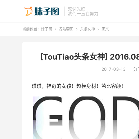
欢迎光临
我们一直在努力
当前位置：
妹子图
名站套图
头条女神
正文



[TouTiao头条女神] 2016.0
2017-03-13
分
琪琪，神奇的女孩！超模身材！芭比容颜！