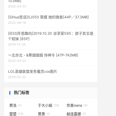
103MB]
2025-03-01
[SiHua思话]SJ050 筱蝶 她的微香[44P／37.3MB]
2022-06-16
[IESS异思趣向]2019.10.20 丝享家595：欲子其实是
个软妹 [85P]
2019-10-25
一北亦北 - &寒烟烟烟 侍神令 [47P-742MB]
2022-03-01
LOL英雄联盟发条魔灵cos图片
2019-05-22
热门标签
费洛
于大小姐
奈美nana
(1)
(16)
(4)
楚楚
萧萧
赫连露娜
(15)
(1)
(1)