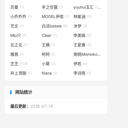
苏曼
羊之甘露
yuuhui玉汇
(1)
(1)
(164)
小乔乔乔
MODEL伊若
林紫涵
(1)
(1)
(3)
艺文
白洁bessie
沐伊
(1)
(5)
(2)
Miu只
Clear
申美嫣
(1)
(1)
(5)
北之北
王楠
王星雅
(1)
(1)
(2)
雅茜
柯柯
南桃Momoko
(1)
(1)
(90)
芝芝
小葵
伊若
(119)
(2)
(4)
井上鸢御
Nana
李诗雨
(1)
(2)
(2)
网站统计
最后更新：
2026-07-14