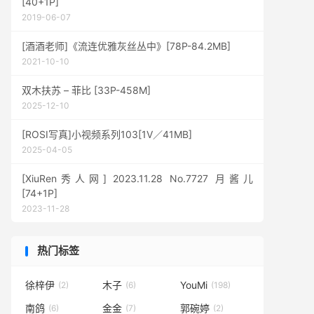
[40+1P]
2019-06-07
[酒酒老师]《流连优雅灰丝丛中》[78P-84.2MB]
2021-10-10
双木扶苏 – 菲比 [33P-458M]
2025-12-10
[ROSI写真]小视频系列103[1V／41MB]
2025-04-05
[XiuRen秀人网] 2023.11.28 No.7727 月酱儿
[74+1P]
2023-11-28
热门标签
徐梓伊
木子
YouMi
(2)
(6)
(198)
南鸽
金金
郭碗婷
(6)
(7)
(2)