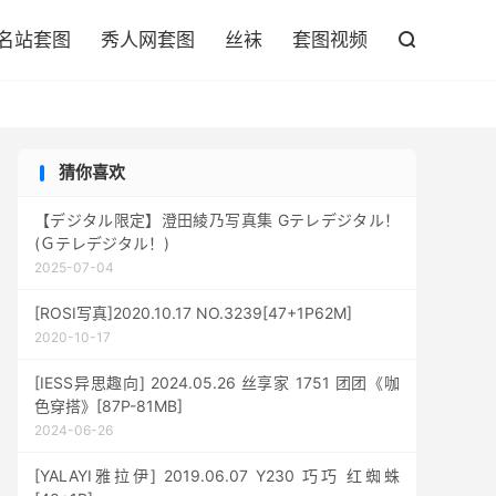

名站套图
秀人网套图
丝袜
套图视频

猜你喜欢
【デジタル限定】澄田綾乃写真集 Gテレデジタル！
(Ｇテレデジタル！)
2025-07-04
[ROSI写真]2020.10.17 NO.3239[47+1P62M]
2020-10-17
[IESS异思趣向] 2024.05.26 丝享家 1751 团团《咖
色穿搭》[87P-81MB]
2024-06-26
[YALAYI雅拉伊] 2019.06.07 Y230 巧巧 红蜘蛛