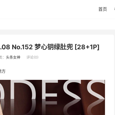
首页
0.08 No.152 梦心钥绿肚兜 [28+1P]
类：
头条女神
评论(0)
地方