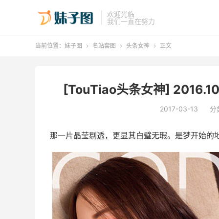
欢迎光临
我们一直在努力
当前位置：
妹子图
名站套图
头条女神
正文



[TouTiao头条女神] 2016.1
2017-03-13
分
那一片晶莹剔透，更显其白璧无瑕。是梦开始的