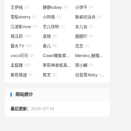
王伊纯
静静tobey
小饼干
(3)
(1)
(1)
雪梨sherry
小阿倩
勒紧的泳衣
(1)
(1)
(1)
江淑影river
艺儿伢哟
女儿谷
(7)
(1)
(1)
萌汉药
袁晓
圈圈吖
(35)
(2)
(1)
露水TV
香儿
恋恋
(42)
(9)
(1)
coco可可
Coser鳗鱼霏儿
Meroko_魅瞳
(2)
(1)
(7)
孟狐狸
萝莉神楽板真冬
郭小麟
(57)
(3)
(1)
紫色情迷
焦艺
白茹雪Abby
(1)
(2)
(51)
网站统计
最后更新：
2026-07-14