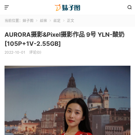


当前位置：
妹子图
丝袜
丝足
正文



AURORA摄影&Pixel摄影作品 9号 YLN-酸奶
[105P+1V-2.55GB]
2022-10-01
评论(0)