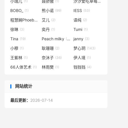
小瑞儿
聂骄傲
汐汐爱吃草莓
(1)
(1)
(24)
BOBO_
熊小诺
IESS
(1)
(99)
(53)
程慧娴Phoebe
艾儿
语纯
(3)
(2)
(2)
徐琳
奕丹
Tumi
(3)
(1)
(1)
Tina
Peach milky
janny
(19)
(46)
(3)
小穆
耿珊珊
梦心玥
(1)
(2)
(143)
王紫林
奈沐子
伊人境
(1)
(36)
(1)
66人体艺术
林雨樊
铛铛铛
(1)
(1)
(4)
网站统计
最后更新：
2026-07-14