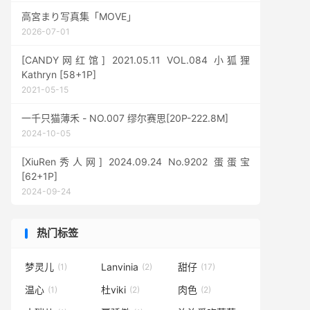
高宮まり写真集「MOVE」
2026-07-01
[CANDY网红馆] 2021.05.11 VOL.084 小狐狸
Kathryn [58+1P]
2021-05-15
一千只猫薄禾 - NO.007 缪尔赛思[20P-222.8M]
2024-10-05
[XiuRen秀人网] 2024.09.24 No.9202 蛋蛋宝
[62+1P]
2024-09-24
热门标签
梦灵儿
Lanvinia
甜仔
(1)
(2)
(17)
温心
杜viki
肉色
(1)
(2)
(2)