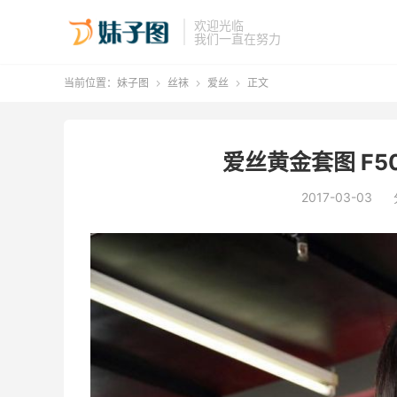
欢迎光临
我们一直在努力
当前位置：
妹子图
丝袜
爱丝
正文



爱丝黄金套图 F50
2017-03-03