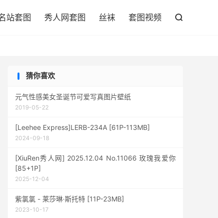

名站套图
秀人网套图
丝袜
套图视频

猜你喜欢
元气性感美女圣诞节可爱写真图片壁纸
2019-05-22
[Leehee Express]LERB-234A [61P-113MB]
2024-09-18
[XiuRen秀人网] 2025.12.04 No.11066 玫瑰我爱你
[85+1P]
2025-12-04
紫氯氯 - 莱莎琳·斯托特 [11P-23MB]
2023-10-17