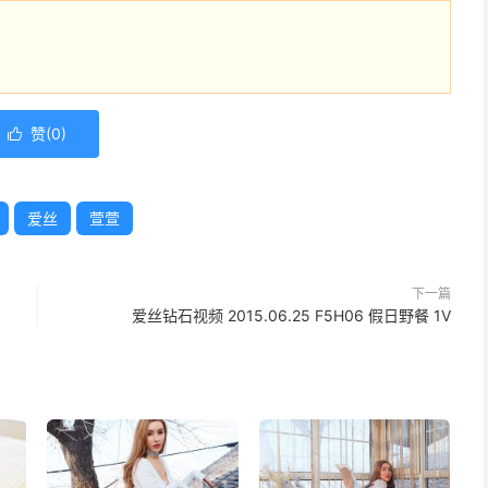
赞(
0
)

爱丝
萱萱
下一篇
爱丝钻石视频 2015.06.25 F5H06 假日野餐 1V