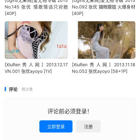
[Ugirls尤果网]爱尤物专辑 2015
[Ugirls尤果网]爱尤物专辑 2015
No.145 张优 情歌情话只对她
No.092 张优 媚眼朦胧 火爆身材
[40P]
[40P]
[XiuRen秀人网] 2013.12.17
[XiuRen秀人网] 2013.11.18
VN.001 张优ayoyo [1V]
No.052 张优ayoyo [58+1P]
评论
抢沙发
评论前必须登录！
立即登录
注册