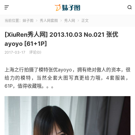


当前位置：
妹子图
秀人网套图
秀人网
正文



[XiuRen秀人网] 2013.10.03 No.021 张优
ayoyo [61+1P]
2017-03-17
评论(0)
上海之行拍摄了模特张优ayoyo，拥有绝对傲人的资本，很
给力的模特，当然全套大图写真更给力哦，4套服装，
61P，值得收藏哦。。。