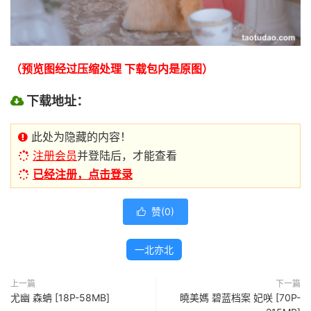
（预览图经过压缩处理 下载包内是原图）
下载地址：
此处为隐藏的内容！
注册会员
并登陆后，才能查看
已经注册，点击登录
赞(
0
)

一北亦北
上一篇
下一篇
尤幽 森蚺 [18P-58MB]
曉美媽 碧蓝档案 妃咲 [70P-