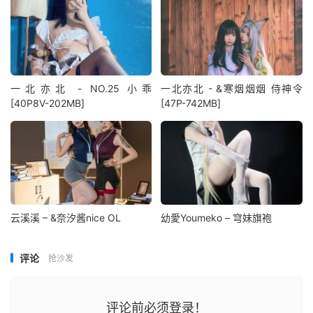
一北亦北 - NO.25 小乖
一北亦北 - &寒烟烟烟 侍神令
[40P8V-202MB]
[47P-742MB]
云溪溪 – &奈汐酱nice OL
幼愛Youmeko – 穹妹旗袍
评论
抢沙发
评论前必须登录！