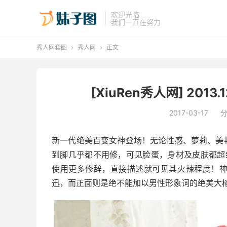
欢迎光临
我们一直在努力
秀人网套图
秀人网
正文


[XiuRen秀人网] 2013.1
2017-03-17
新一代绝美百变女神登场！无论性感、萝莉、美
到脚几乎都不用修，可见脸蛋，身材及皮肤都超
使用更多修辞，直接描述就可见其火辣程度！
迅，而正面则是绝不能加以男性形象词的绝美大