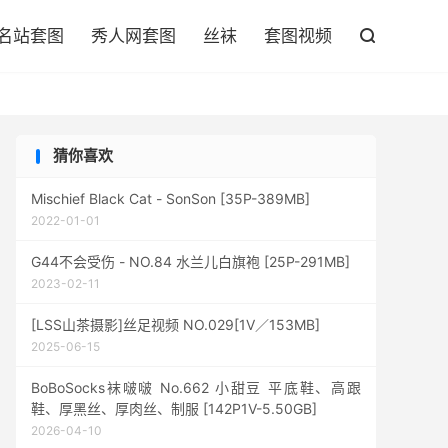

名站套图
秀人网套图
丝袜
套图视频

猜你喜欢
Mischief Black Cat - SonSon [35P-389MB]
2022-01-01
G44不会受伤 - NO.84 水兰儿白旗袍 [25P-291MB]
2023-02-11
[LSS山茶摄影]丝足视频 NO.029[1V／153MB]
2025-06-15
BoBoSocks袜啵啵 No.662 小甜豆 平底鞋、高跟
鞋、厚黑丝、厚肉丝、制服 [142P1V-5.50GB]
2026-04-10