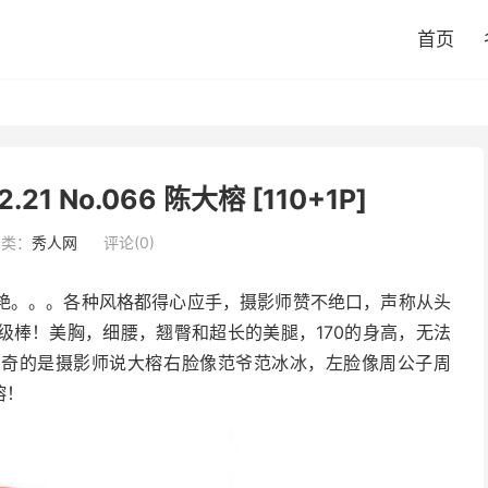
首页
2.21 No.066 陈大榕 [110+1P]
分类：
秀人网
评论(0)
艳。。。各种风格都得心应手，摄影师赞不绝口，声称从头
级棒！美胸，细腰，翘臀和超长的美腿，170的身高，无法
神奇的是摄影师说大榕右脸像范爷范冰冰，左脸像周公子周
榕！