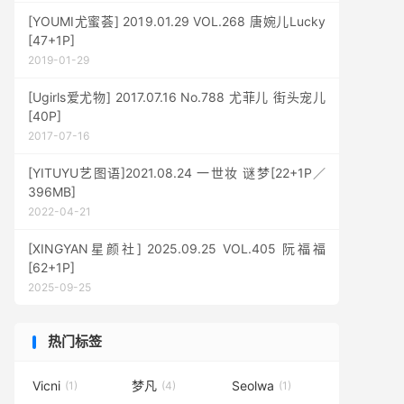
[YOUMI尤蜜荟] 2019.01.29 VOL.268 唐婉儿Lucky
[47+1P]
2019-01-29
[Ugirls爱尤物] 2017.07.16 No.788 尤菲儿 街头宠儿
[40P]
2017-07-16
[YITUYU艺图语]2021.08.24 一世妆 谜梦[22+1P／
396MB]
2022-04-21
[XINGYAN星颜社] 2025.09.25 VOL.405 阮福福
[62+1P]
2025-09-25
热门标签
Vicni
梦凡
Seolwa
(1)
(4)
(1)