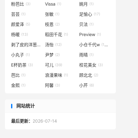
粉芭比
Vissa
婉月
(3)
(1)
(1)
芸芸
张敏
足愉心
(1)
(1)
(17)
颜爱泽
枝恩
贝法
(5)
(2)
(1)
杨暖
稻田千花
Preview
(13)
(1)
(1)
剥了皮的洋葱
汤怡
小仓千代w
(1)
(12)
(135)
小丸子
尹梦
雨晴
(1)
(2)
(1)
E杯奶茶
可儿
校花美女
(3)
(39)
(3)
芭比
浪漫果味
顾北北
(1)
(1)
(2)
金熙
阿馨
小芹
(1)
(3)
(6)
网站统计
最后更新：
2026-07-14