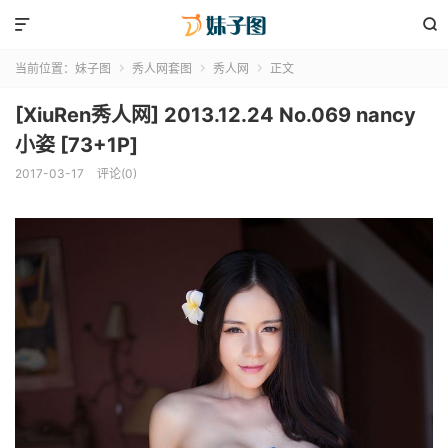


当前位置：
妹子图
秀人网套图
秀人网
正文



[XiuRen秀人网] 2013.12.24 No.069 nancy
小姿 [73+1P]
2017-03-17
评论(0)