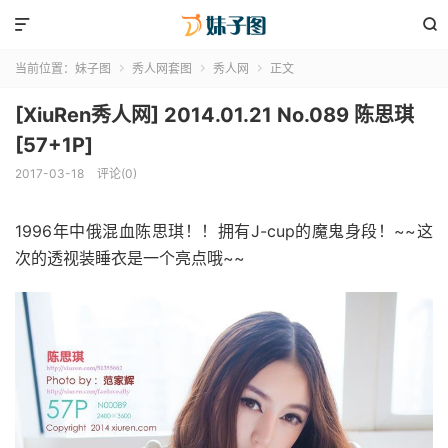


当前位置：
妹子图
秀人网套图
秀人网
正文



[XiuRen秀人网] 2014.01.21 No.089 陈思琪
[57+1P]
2017-03-18
评论(0)
1996年中俄混血陈思琪！！拥有J-cup的魔鬼身段！~~这
次的透视装睡衣是一个亮点哦~~