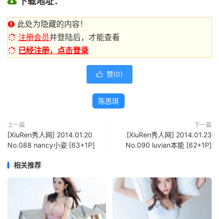
下载地址：
此处为隐藏的内容！
注册会员
并登陆后，才能查看
已经注册，点击登录
赞(
0
)

陈思琪
上一篇
下一篇
[XiuRen秀人网] 2014.01.20
[XiuRen秀人网] 2014.01.23
No.088 nancy小姿 [63+1P]
No.090 luvian本能 [62+1P]
相关推荐