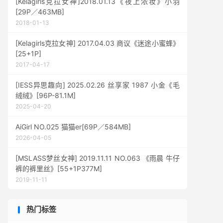
[Kelagirls克拉女神]2018.01.13《夜上浓妆》小羽
[29P／463MB]
2018-01-13
[Kelagirls克拉女神] 2017.04.03 商议《迷途小蜜蜂》
[25+1P]
2017-04-17
[IESS异思趣向] 2025.02.26 丝享家 1987 小金《毛
绒绒》[96P-81.1M]
2025-04-20
AiGirl NO.025 猫猫er[69P／584MB]
2026-04-05
[MSLASS梦丝女神] 2019.11.11 NO.063 《雨晨 牛仔
裤的裤里丝》[55+1P377M]
2019-11-11
热门标签