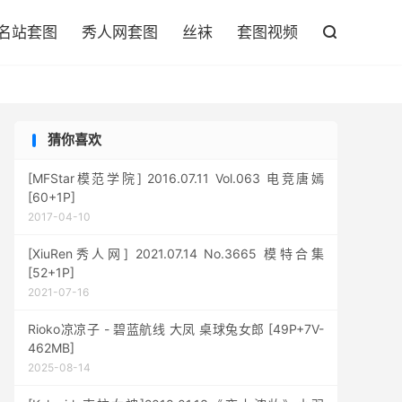

名站套图
秀人网套图
丝袜
套图视频

猜你喜欢
[MFStar模范学院] 2016.07.11 Vol.063 电竞唐嫣
[60+1P]
2017-04-10
[XiuRen秀人网] 2021.07.14 No.3665 模特合集
[52+1P]
2021-07-16
Rioko凉凉子 - 碧蓝航线 大凤 桌球兔女郎 [49P+7V-
462MB]
2025-08-14