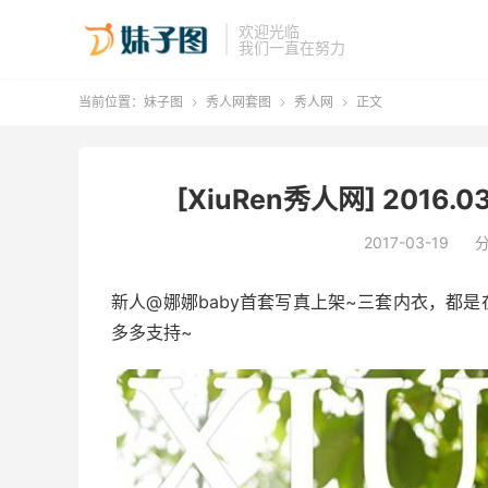
欢迎光临
我们一直在努力
当前位置：
妹子图
秀人网套图
秀人网
正文



[XiuRen秀人网] 2016.03
2017-03-19
新人@娜娜baby首套写真上架~三套内衣，都
多多支持~