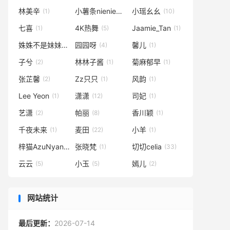
林美辛
小薯条nienie
小瑶幺幺
(1)
(48)
(10)
七喜
4K热舞
Jaamie_Tan
(1)
(5)
(1)
姝姝不是妹妹
园园呀
馨儿
(5)
(4)
(1)
子兮
林林子酱
菊麻郁早
(2)
(1)
(1)
张芷馨
Zz只只
风韵
(2)
(1)
(1)
Lee Yeon
潇潇
司妃
(1)
(12)
(1)
艺潇
帕丽
香川颖
(2)
(8)
(1)
千夜未来
麦田
小羊
(1)
(22)
(1)
梓猫AzuNyan
张晓梵
切切celia
(4)
(1)
(33)
云云
小玉
嫣儿
(5)
(5)
(2)
网站统计
最后更新：
2026-07-14