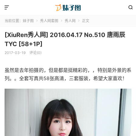


当前位置：
妹子图
秀人网套图
秀人网
正文



[XiuRen秀人网] 2016.04.17 No.510 唐雨辰
TYC [58+1P]
2017-03-19
评论(0)
虽然是去年拍摄的，但是都是挺精彩的，，特别是外景的系
列。。全套写真共58张高清，三套服装，希望大家喜欢！