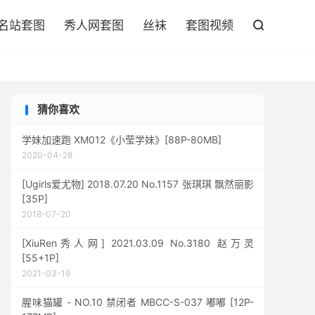

名站套图
秀人网套图
丝袜
套图视频

猜你喜欢
学妹加速跑 XM012《小莹学妹》[88P-80MB]
2020-04-28
[Ugirls爱尤物] 2018.07.20 No.1157 张琪琪 飘然丽影
[35P]
2018-07-20
[XiuRen秀人网] 2021.03.09 No.3180 赵万灵
[55+1P]
2021-03-19
腥味猫罐 - NO.10 禁闭者 MBCC-S-037 嘟嘟 [12P-