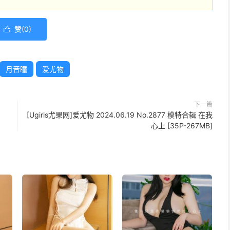
赞(
0
)

月音瞳
爱尤物
下一篇
[Ugirls尤果网]爱尤物 2024.06.19 No.2877 模特合辑 在我
心上 [35P-267MB]