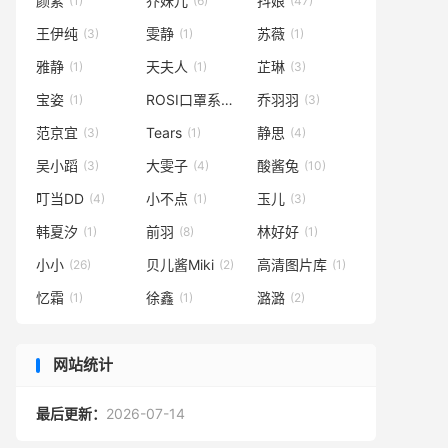
颜素
乔妹儿
抖娘
(1)
(6)
(47)
王伊纯
雯静
苏薇
(3)
(1)
(1)
雅静
天夫人
芷琳
(1)
(1)
(3)
宝姿
ROSI口罩系列
乔羽羽
(1)
(303)
(3)
范京宜
Tears
静思
(3)
(1)
(4)
吴小蹈
大雯子
酸酱兔
(3)
(4)
(10)
叮当DD
小不点
玉儿
(4)
(1)
(3)
韩夏汐
前羽
林好好
(1)
(8)
(1)
小小
贝儿酱Miki
高清图片库
(26)
(2)
(1)
忆霜
徐鑫
潞潞
(1)
(1)
(2)
网站统计
最后更新：
2026-07-14