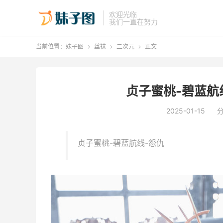
欢迎光临
我们一直在努力
当前位置：
妹子图
丝袜
二次元
正文



贞子蜜桃-碧蓝航线-
2025-01-15
贞子蜜桃-碧蓝航线-怨仇