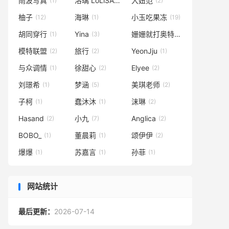
雨波写真
洛璃 LoLiSAMA
大妞范
(1)
(80)
(2)
柚子
海琳
小玉吃果冻
(12)
(1)
(19)
胡同穿行
Yina
姗姗就打奥特曼
(1)
(3)
(2)
模特联盟
旅行
YeonJju
(2)
(2)
(1)
与众调情
徐甜心
Elyee
(1)
(2)
(2)
刘璟希
梦涵
美琪老师
(1)
(5)
(2)
子柯
蠢沐沐
沫琳
(1)
(1)
(2)
Hasand
小九
Anglica
(2)
(7)
(2)
BOBO_
董晨莉
颂伊伊
(1)
(1)
(2)
爆爆
苏嘉言
孙菲
(1)
(1)
(1)
网站统计
最后更新：
2026-07-14