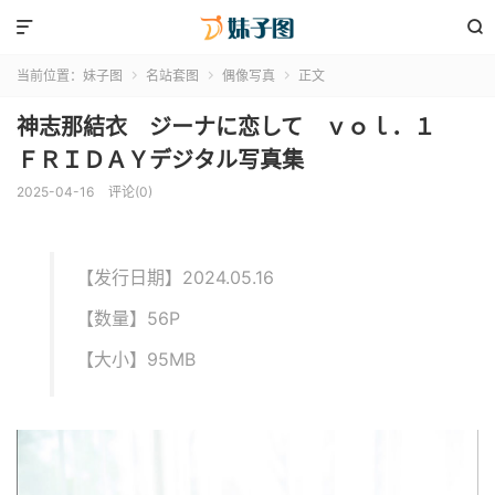


当前位置：
妹子图
名站套图
偶像写真
正文



神志那結衣 ジーナに恋して ｖｏｌ．１
ＦＲＩＤＡＹデジタル写真集
2025-04-16
评论(0)
【发行日期】2024.05.16
【数量】56P
【大小】95MB