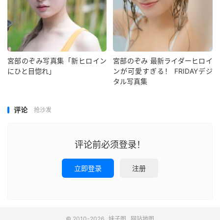
宮部のぞみ写真集「新ヒロイン
宮部のぞみ 最新ライダーヒロイ
にひと目惚れ」
ンが可愛すぎる！ FRIDAYデジ
タル写真集
评论
抢沙发
评论前必须登录！
立即登录
注册
© 2010-2026
妹子图
网站地图