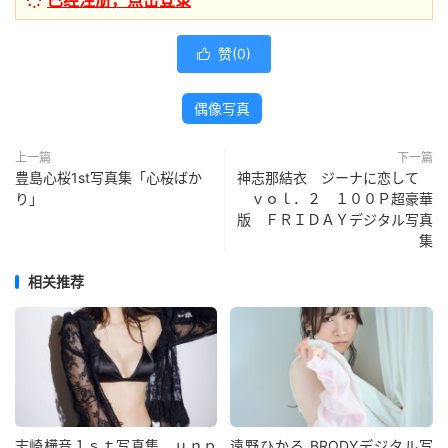
已经注册，点击登录
赞(
0
)

偶像写真
上一篇
下一篇
豊島心桜1st写真集「心桜ばか
神志那結衣 ジーナに恋して
り」
ｖｏｌ．２ １００Ｐ超豪華
版 ＦＲＩＤＡＹデジタル写真
集
相关推荐
志崎樺音１ｓｔ写真集 ｕｎｐ
遠野ひかる BRODYデジタル写