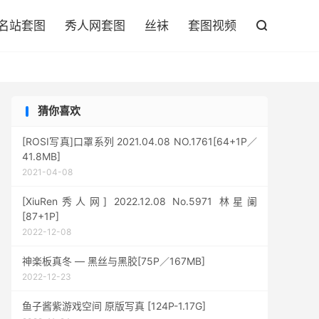

名站套图
秀人网套图
丝袜
套图视频

猜你喜欢
[ROSI写真]口罩系列 2021.04.08 NO.1761[64+1P／
41.8MB]
2021-04-08
[XiuRen秀人网] 2022.12.08 No.5971 林星阑
[87+1P]
2022-12-08
神楽板真冬 — 黑丝与黑胶[75P／167MB]
2022-12-23
鱼子酱紫游戏空间 原版写真 [124P-1.17G]