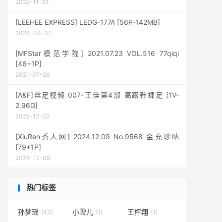
2022-11-24
[LEEHEE EXPRESS] LEDG-177A [56P-142MB]
2024-03-07
[MFStar模范学院] 2021.07.23 VOL.516 77qiqi
[46+1P]
2021-07-26
[A&F]丝足视频 007-王佳第4部 高跟鞋裸足 [1V-
2.96G]
2022-12-02
[XiuRen秀人网] 2024.12.09 No.9568 金允珍呐
[79+1P]
2024-12-09
热门标签
孙梦瑶
小雪儿
王枰翔
(43)
(1)
(1)