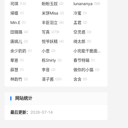
司琪
盼盼玉奴
lunananya
(13)
(2)
(56)
帰蝶
米饼Misa
冷蜜
(1)
(2)
(1)
Min.E
丰臣羽立
孟君
(1)
(4)
(2)
田璐璐
写真
空灵惑
(4)
(279)
(3)
唐嫣儿
悦爷妖精
绮太郎
(2)
(4)
(5)
余少奶奶
小恩
小完能干脆面qvq
(1)
(2)
(2)
晕崽
栎Shirly
春节特辑
(1)
(2)
(1)
薛慧
李音
做你的小猫
(1)
(2)
(3)
林韵竹
凛子酱
含含
(2)
(20)
(5)
网站统计
最后更新：
2026-07-14