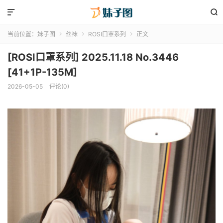


当前位置：
妹子图
丝袜
ROSI口罩系列
正文



[ROSI口罩系列] 2025.11.18 No.3446
[41+1P-135M]
2026-05-05
评论(0)