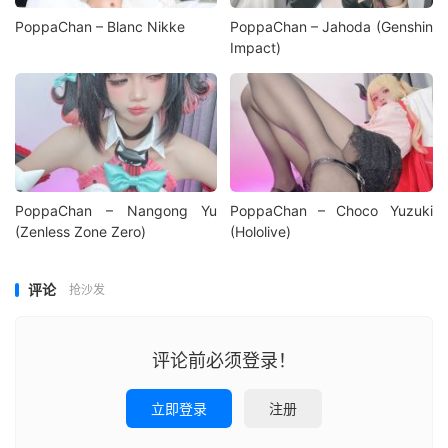
PoppaChan – Blanc Nikke
PoppaChan – Jahoda (Genshin
Impact)
PoppaChan – Nangong Yu
PoppaChan – Choco Yuzuki
(Zenless Zone Zero)
(Hololive)
评论
抢沙发
评论前必须登录！
立即登录
注册