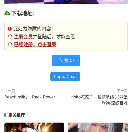
下载地址：
此处为隐藏的内容！
注册会员
并登陆后，才能查看
已经注册，点击登录
赞(
0
)

PoppaChan
上一篇
下一篇
Peach milky – Pack Power
rioko凉凉子 – 碧蓝航线 兴登堡
旗袍·深阁舞戏
相关推荐