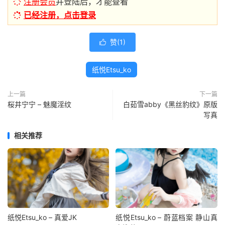
注册会员
并登陆后，才能查看
已经注册，点击登录
赞(
1
)

纸悦Etsu_ko
上一篇
下一篇
桜井宁宁 – 魅魔淫纹
白茹雪abby《黑丝豹纹》原版
写真
相关推荐
纸悦Etsu_ko – 真爱JK
纸悦Etsu_ko – 蔚蓝档案 静山真