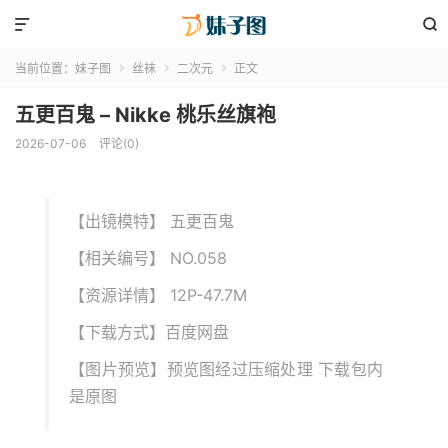


当前位置：
妹子图
丝袜
二次元
正文



五更百鬼 – Nikke 桃乐丝旗袍
2026-07-06
评论(0)
【出镜模特】 五更百鬼
【相关编号】 NO.058
【资源详情】 12P-47.7M
【下载方式】百度网盘
【图片预览】预览图经过压缩处理 下载包内
是原图