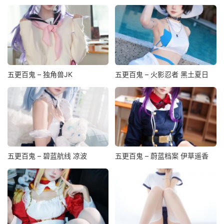
五更百鬼 – 独角兽JK
五更百鬼 – 火影忍者 黑土夏日
五更百鬼 – 碧蓝航线 凉波
五更百鬼 – 蔚蓝档案 伊草遥香