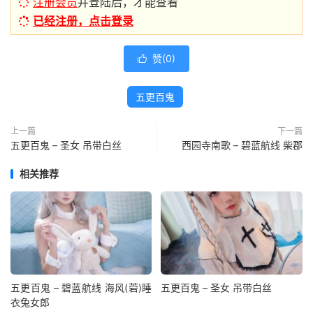
注册会员
并登陆后，才能查看
已经注册，点击登录
赞(
0
)

五更百鬼
上一篇
下一篇
五更百鬼 – 圣女 吊带白丝
西园寺南歌 – 碧蓝航线 柴郡
相关推荐
五更百鬼 – 碧蓝航线 海风(菪)睡
五更百鬼 – 圣女 吊带白丝
衣兔女郎