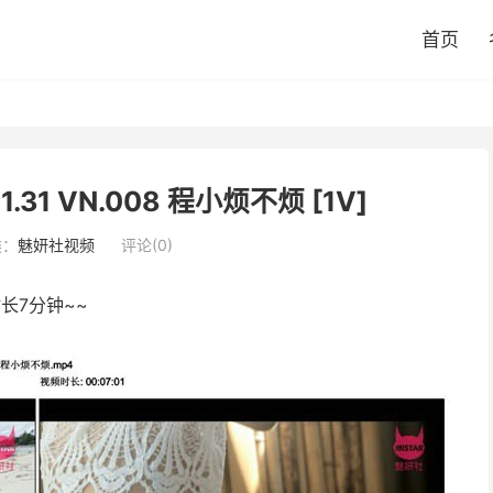
首页
01.31 VN.008 程小烦不烦 [1V]
类：
魅妍社视频
评论(0)
长7分钟~~