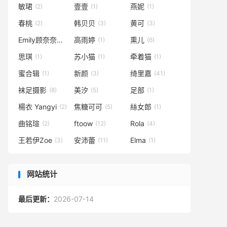
敏珺
壹壹
燕妮
(2)
(1)
(1)
春桃
韩贝贝
黄可
(2)
(3)
(3)
Emily顾奈奈酱
高雨婷
熏儿
(2)
(1)
(6)
思琪
苏小猫
牵着猫
(1)
(1)
(1)
蜜合辑
新颜
绮里嘉
(1)
(3)
(41)
袜足摄影
美汐
足部
(8)
(5)
(1)
楊衣 Yangyi
焦糖可可
絲女郎
(2)
(5)
(1)
曲铭瑄
ftoow
Rola
(2)
(12)
(4)
王若伊Zoe
安沛蕾
Elma
(3)
(11)
(1)
网站统计
最后更新：
2026-07-14