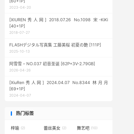
[60+1P]
2023-04-20
[XIUREN秀人网] 2018.07.26 No.1098 宋-KiKi
[40+1P]
2018-07-27
FLASHデジタル写真集 工藤美桜 初夏の艶 [111P]
2025-10-13
阿雪雪 – NO.037 初音圣诞 [62P+3V-2.79GB]
2026-04-26
[XiuRen秀人网] 2024.04.07 No.8344 林月月
[69+1P]
2024-04-07
热门标签
梓瑜
蕾丝美女
舞艺吧
(2)
(2)
(10)