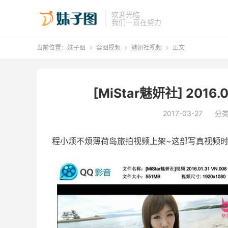
欢迎光临
我们一直在努力
当前位置：
妹子图
套图视频
魅妍社视频
正文



[MiStar魅妍社] 2016.
2017-03-27
分
程小烦不烦薄荷岛旅拍视频上架~这部写真视频时