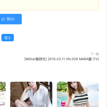
赞(
0
)

程小
下一篇
[MiStar魅妍社] 2016.03.11 VN.009 MARA醬 [1V]