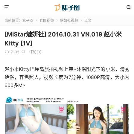


当前位置：
妹子图
套图视频
魅妍社视频
正文



[MiStar魅妍社] 2016.10.31 VN.019 赵小米
Kitty [1V]
2017-03-27
评论(0)
赵小米Kitty巴厘岛旅拍视频上架~沐浴阳光下的小米，清秀
绝俗，容色照人。视频长度为7分钟，1080P高清，大小为
600多M~