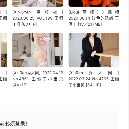
社]
[XINGYAN星颜社]
[Ligui丽柜]HD视频
 王俪
2023.06.25 VOL.199 王俪
2020.08.14 红色的诱惑 王
丁呀 [80+1P]
俪丁 [1V／217MB]
网]
[XiuRen秀人网] 2022.04.12
[XiuRen秀人网]
 王俪
No.4851 王俪丁小宝贝
2022.03.24 No.4765 王俪
[44+1P]
丁小宝贝 [54+1P]
前必须登录！