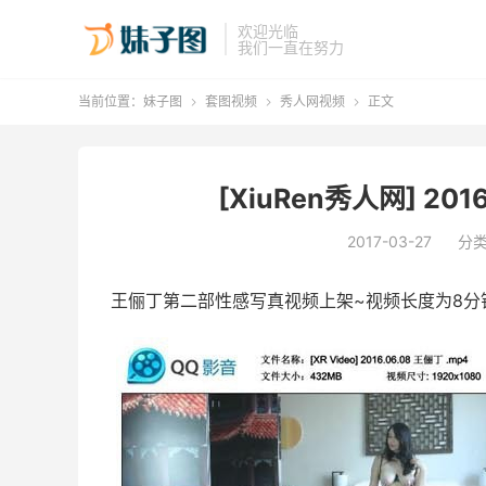
欢迎光临
我们一直在努力
当前位置：
妹子图
套图视频
秀人网视频
正文



[XiuRen秀人网] 2016
2017-03-27
分
王俪丁第二部性感写真视频上架~视频长度为8分钟