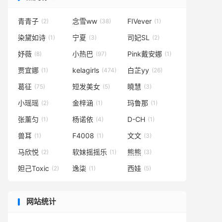
青青子
念雪ww
FIVever
(2)
(38)
(1)
染黛如诗
宁夏
司妃SL
(1)
(3)
(2)
妤薇
小热巴
Pink戴安娜
(8)
(97)
(1)
贾宜娜
kelagirls
白芷yy
(1)
(474)
(26)
葛征
短发美女
曉慧
(75)
(5)
(3)
小瑶瑶
金梓涵
玛鲁那
(2)
(1)
(1)
张薰匀
杨诺依
D-CH
(1)
(4)
(1)
兽耳
F4008
文文
(1)
(1)
(3)
马欣悦
软妹摇摇乐
熊熊
(2)
(1)
(3)
妲己Toxic
逸柒
西娃
(2)
(1)
(5)
网站统计