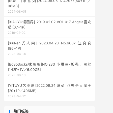
[ROSI口罩系列]2024.08.06 NO.2977[60+1P／
96MB]
2024-08-05
[XIAOYU语画界] 2019.02.02 VOL.017 Angela喜欢
猫 [67+1P]
2019-02-02
[XiuRen秀人网] 2023.04.20 No.6607 江真真
[86+1P]
2023-04-20
[BoBoSocks袜啵啵]NO.233 小甜豆-板鞋、黑丝
[142P+1V／6.00GB]
2023-06-10
[YITUYU艺图语]2022.09.24 夏荷 仓央是大魔王
[20+1P／406MB]
2023-04-12
热门标签