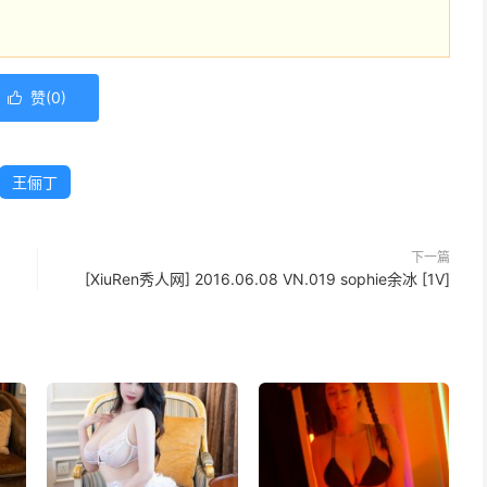
赞(
0
)

王俪丁
下一篇
[XiuRen秀人网] 2016.06.08 VN.019 sophie余冰 [1V]