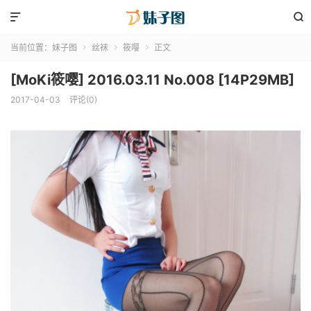


当前位置：
妹子图
丝袜
筱嘤
正文



[MoKi筱嘤] 2016.03.11 No.008 [14P29MB]
2017-04-03
评论(0)