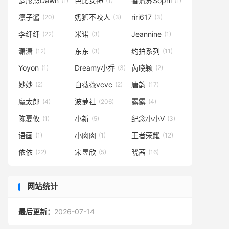
楚彤恩Dawn
芭比女神
香流苏Sophi
(1)
(1)
(1)
凛子酱
奶狮不咬人
riri617
(20)
(3)
(3)
李纤纤
米诺
Jeannine
(22)
(3)
(1)
潇潇
东东
约拍系列
(12)
(3)
(11)
Yoyon
Dreamy小乔
芮晓颖
(1)
(3)
(2)
妙妙
白薇薇vcvc
唐韵
(2)
(2)
(17)
魔太郎
波萝社
露露
(4)
(206)
(4)
陈夏攸
小新
纪念小小V
(1)
(5)
(3)
语画
小肉肉
王者荣耀
(1)
(1)
(12)
依依
宋昱欣
晓茜
(22)
(5)
(16)
网站统计
最后更新：
2026-07-14