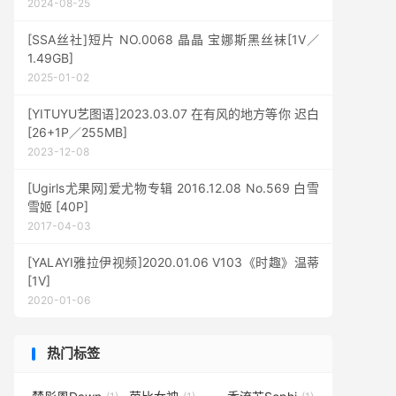
2024-08-25
[SSA丝社]短片 NO.0068 晶晶 宝娜斯黑丝袜[1V／
1.49GB]
2025-01-02
[YITUYU艺图语]2023.03.07 在有风的地方等你 迟白
[26+1P／255MB]
2023-12-08
[Ugirls尤果网]爱尤物专辑 2016.12.08 No.569 白雪
雪姬 [40P]
2017-04-03
[YALAYI雅拉伊视频]2020.01.06 V103《时趣》温蒂
[1V]
2020-01-06
热门标签