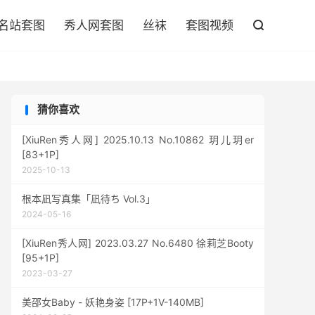

名站套图
秀人网套图
丝袜
套图视频

猜你喜欢
[XiuRen秀人网] 2025.10.13 No.10862 玥儿玥er
[83+1P]
2025-10-13
根本凪写真集「凪待ち Vol.3」
2024-05-16
[XiuRen秀人网] 2023.03.27 No.6480 徐莉芝Booty
[95+1P]
2023-03-27
美邵女Baby - 妖艳身姿 [17P+1V-140MB]