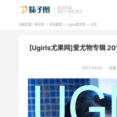
欢迎光临
我们一直在努力
当前位置：
妹子图
名站套图
Ugirls爱尤物
正文



[Ugirls尤果网]爱尤物专辑 2
2017-04-01
分类