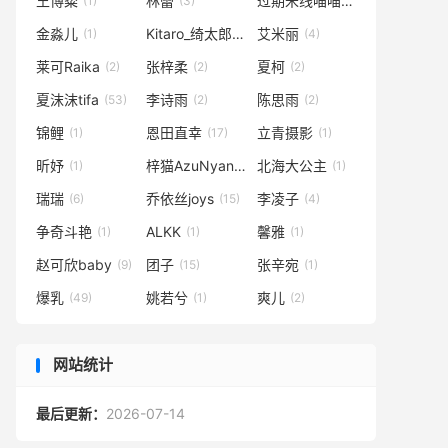
王博粲
林蕾
过期米线喵喵
(1)
(3)
(1)
金淼儿
Kitaro_绮太郎
艾米丽
(1)
(5)
(4)
莱可Raika
张梓柔
夏柯
(2)
(2)
(2)
夏沫沫tifa
李诗雨
陈思雨
(53)
(2)
(2)
锦鲤
恩田直幸
立青摄影
(1)
(17)
(1)
昕妤
梓猫AzuNyan
北海大公主
(1)
(4)
(1)
瑞瑞
乔依丝joys
李凌子
(6)
(15)
(4)
争奇斗艳
ALKK
馨雅
(1)
(1)
(1)
赵可欣baby
团子
张辛宛
(9)
(15)
(1)
爆乳
姚若兮
爽儿
(49)
(1)
(2)
网站统计
最后更新：
2026-07-14