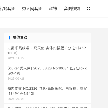

名站套图
秀人网套图
丝袜
套图视频

猜你喜欢
过期米线线喵 – 炽天使 实体扫描版 3分之1 [45P-
130M]
2021-01-15
[XiuRen秀人网] 2025.03.28 No.10084 妲己_Toxic
[90+1P]
2025-03-28
物恋传媒 NO.2326 泡泡-高跟长靴、白棉袜、裸足
[184P-1V-4.54G]
2025-06-01