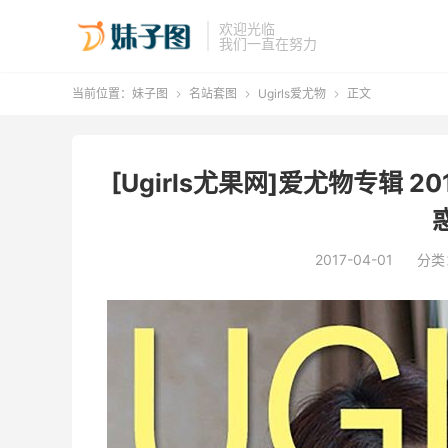
欢迎光临
我们一直在努力
当前位置：
妹子图
名站套图
Ugirls爱尤物
正文



[Ugirls尤果网]爱尤物专辑 2
惑
2017-04-01
分类