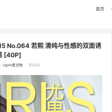
首页
015 No.064 若熙 清纯与性感的双面诱
 [40P]
：
Ugirls爱尤物
评论(0)