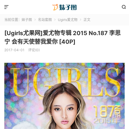


当前位置：
妹子图
名站套图
Ugirls爱尤物
正文



[Ugirls尤果网]爱尤物专辑 2015 No.187 李思
宁 会有天使替我爱你 [40P]
2017-04-01
评论(0)