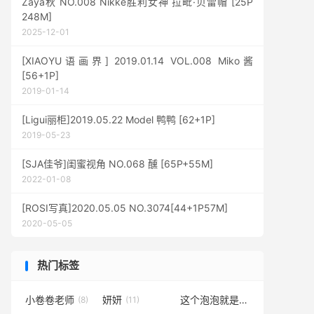
Zaya秋 NO.008 Nikke胜利女神 拉毗·贝雷帽 [25P
248M]
2025-12-01
[XIAOYU语画界] 2019.01.14 VOL.008 Miko酱
[56+1P]
2019-01-14
[Ligui丽柜]2019.05.22 Model 鸭鸭 [62+1P]
2019-05-23
[SJA佳爷]闺蜜视角 NO.068 醺 [65P+55M]
2022-01-08
[ROSI写真]2020.05.05 NO.3074[44+1P57M]
2020-05-05
热门标签
小卷卷老师
妍妍
这个泡泡就是逊啦
(8)
(11)
(1)