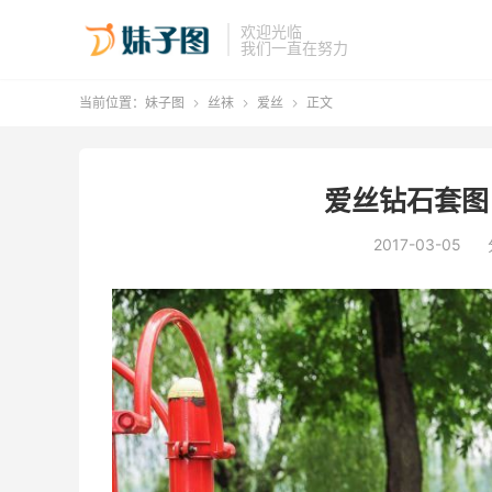
欢迎光临
我们一直在努力
当前位置：
妹子图
丝袜
爱丝
正文



爱丝钻石套图 F
2017-03-05