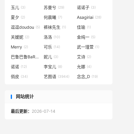
玉儿
苏曼兮
诺诺子
(3)
(29)
(3)
夏夕
何晨曦
Asagiriai
(2)
(7)
(28)
逗逗doudou
裤袜先生
佳瑜
(5)
(1)
(1)
关嫒妮
洛洛
金纯一
(2)
(10)
(5)
Merry
可乐
武一瑾萱
(2)
(14)
(1)
巴鲁巴鲁BaRu
妮儿
艾诗
(3)
(3)
(2)
诺诺
李宝儿
允娜
(12)
(8)
(4)
俏皮
艺图语
念念_D
(34)
(3944)
(19)
网站统计
最后更新：
2026-07-14