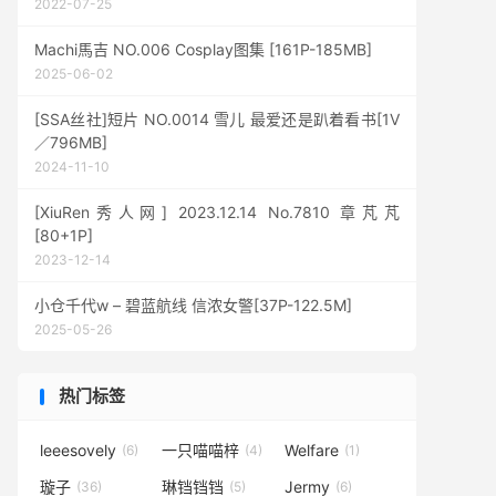
2022-07-25
Machi馬吉 NO.006 Cosplay图集 [161P-185MB]
2025-06-02
[SSA丝社]短片 NO.0014 雪儿 最爱还是趴着看书[1V
／796MB]
2024-11-10
[XiuRen秀人网] 2023.12.14 No.7810 章芃芃
[80+1P]
2023-12-14
小仓千代w – 碧蓝航线 信浓女警[37P-122.5M]
2025-05-26
热门标签
leeesovely
一只喵喵梓
Welfare
(6)
(4)
(1)
璇子
琳铛铛铛
Jermy
(36)
(5)
(6)