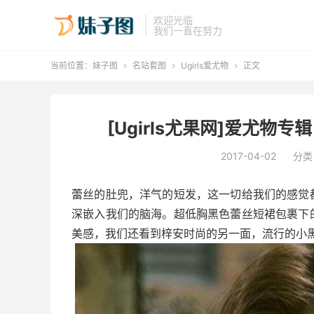
欢迎光临
我们一直在努力
当前位置：
妹子图
名站套图
Ugirls爱尤物
正文



[Ugirls尤果网]爱尤物专辑 20
2017-04-02
分类
蕾丝的肚兜，洋气的短发，这一切给我们的感觉
深嵌入我们的脑海。超低胸黑色蕾丝短裙包裹下
美感，我们还看到梓安时尚的另一面，流行的小