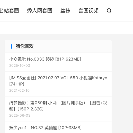

名站套图
秀人网套图
丝袜
套图视频

猜你喜欢
小众视觉 No.0033 婷婷 [81P-623MB]
2025-10-03
[IMISS爱蜜社] 2021.02.07 VOL.550 小狐狸Kathryn
[74+1P]
2021-02-10
绮梦摄影：第089期 小莉 （图片纯享版）【图包+视
频】[150P-2.32G]
2025-06-03
妖少you1 - NO.32 英仙座 [10P-38MB]