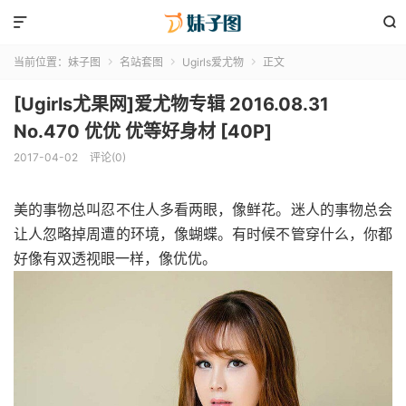


当前位置：
妹子图
名站套图
Ugirls爱尤物
正文



[Ugirls尤果网]爱尤物专辑 2016.08.31
No.470 优优 优等好身材 [40P]
2017-04-02
评论(0)
美的事物总叫忍不住人多看两眼，像鲜花。迷人的事物总会
让人忽略掉周遭的环境，像蝴蝶。有时候不管穿什么，你都
好像有双透视眼一样，像优优。