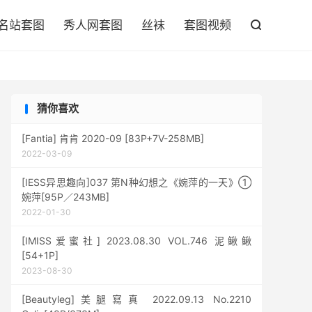

名站套图
秀人网套图
丝袜
套图视频

猜你喜欢
[Fantia] 肯肯 2020-09 [83P+7V-258MB]
2022-03-09
[IESS异思趣向]037 第N种幻想之《婉萍的一天》①
婉萍[95P／243MB]
2022-01-30
[IMISS爱蜜社] 2023.08.30 VOL.746 泥鳅鳅
[54+1P]
2023-08-30
[Beautyleg]美腿寫真 2022.09.13 No.2210