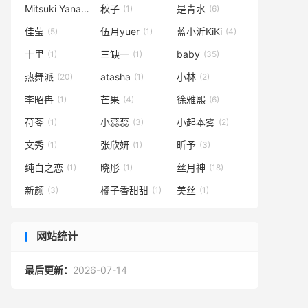
Mitsuki Yanase
秋子
是青水
(1)
(1)
(6)
佳莹
伍月yuer
蓝小沂KiKi
(5)
(1)
(4)
十里
三缺一
baby
(1)
(1)
(35)
热舞派
atasha
小林
(20)
(1)
(2)
李昭冉
芒果
徐雅熙
(1)
(4)
(6)
苻苓
小蕊蕊
小起本雾
(1)
(3)
(2)
文秀
张欣妍
昕予
(1)
(1)
(3)
纯白之恋
晓彤
丝月神
(1)
(1)
(18)
新颜
橘子香甜甜
美丝
(3)
(1)
(1)
网站统计
最后更新：
2026-07-14