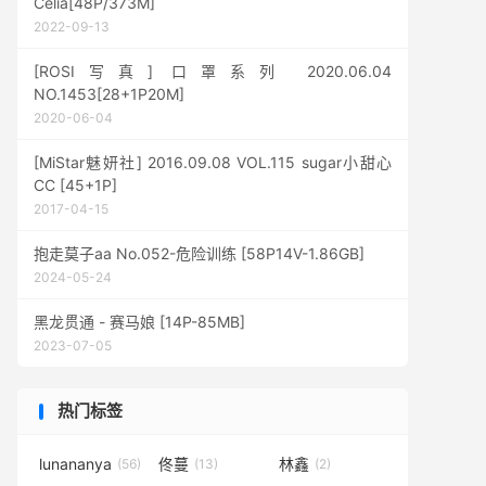
Celia[48P/373M]
2022-09-13
[ROSI写真] 口罩系列 2020.06.04
NO.1453[28+1P20M]
2020-06-04
[MiStar魅妍社] 2016.09.08 VOL.115 sugar小甜心
CC [45+1P]
2017-04-15
抱走莫子aa No.052-危险训练 [58P14V-1.86GB]
2024-05-24
黑龙贯通 - 赛马娘 [14P-85MB]
2023-07-05
热门标签
lunananya
佟蔓
林鑫
(56)
(13)
(2)