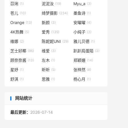
苡琍
泥泥汝
Myu_a
(1)
(19)
(3)
苍儿
绮梦摄影
墨鱼诗
(10)
(234)
(1)
Orange
新颜
安曜曜
(13)
(3)
(4)
4K热舞
爱秀
小纯子
(5)
(139)
(3)
维娜
陈妮妮UNI
雅儿贝德
(2)
(29)
(1)
芝士好椰
维爱
趴趴捣蛋陌
(96)
(3)
(3)
顾奈奈酱
左木
郑颖姗
(13)
(1)
(14)
星妤
昕昕
张梓然
(1)
(5)
(8)
舒淇
思雅
杨心月
(1)
(1)
(1)
网站统计
最后更新：
2026-07-14