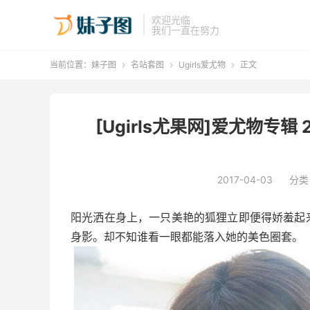
欢迎光临
我们一直在努力
当前位置：
妹子图
名站套图
Ugirls爱尤物
正文



[Ugirls尤果网]爱尤物专辑 2
2017-04-03
分类
阳光洒在身上，一只美艳的狐狸立即便得娇羞起
身影。却不知谁看一眼都能落入她的美色圈套。