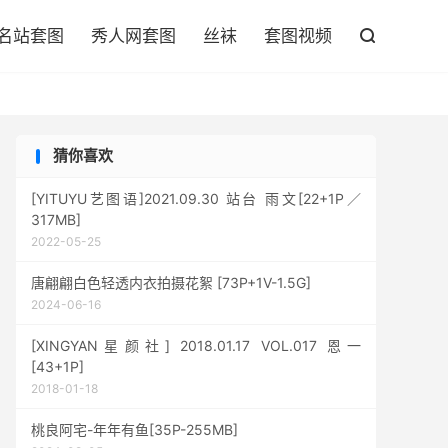

名站套图
秀人网套图
丝袜
套图视频

猜你喜欢
[YITUYU艺图语]2021.09.30 站台 雨文[22+1P／
317MB]
2022-05-25
唐翩翩白色轻透内衣拍摄花絮 [73P+1V-1.5G]
2024-06-16
[XINGYAN星颜社] 2018.01.17 VOL.017 恩一
[43+1P]
2018-01-18
桃良阿宅-年年有鱼[35P-255MB]