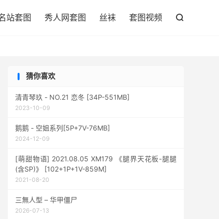

名站套图
秀人网套图
丝袜
套图视频

猜你喜欢
清青琴玖 - NO.21 恋冬 [34P-551MB]
2023-10-09
鹅鹅 - 空姐系列[5P+7V-76MB]
2024-12-09
[萌甜物语] 2021.08.05 XM179 《腿界天花板-腿腿
(含SP)》 [102+1P+1V-859M]
2021-08-20
三無人型 – 华甲僵尸
2026-07-13