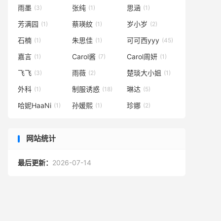
雨墨
张纯
思涵
(3)
(1)
(1)
芳满园
蔡瑛紋
岁小岁
(1)
(1)
(2)
石楠
朱思佳
可可西yyy
(1)
(1)
(45)
嘉言
Carol酱
Carol周妍
(1)
(7)
(1)
飞飞
雨薇
楚琰大小姐
(3)
(2)
(1)
外科
制服诱惑
琳达
(1)
(18)
(5)
哈妮HaaNi
孙媛熙
珍娜
(1)
(1)
(2)
网站统计
最后更新：
2026-07-14