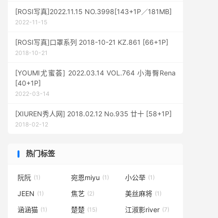
[ROSI写真]2022.11.15 NO.3998[143+1P／181MB]
2022-11-15
[ROSI写真]口罩系列 2018-10-21 KZ.861 [66+1P]
2018-10-21
[YOUMI尤蜜荟] 2022.03.14 VOL.764 小海臀Rena
[40+1P]
2022-03-14
[XIUREN秀人网] 2018.02.12 No.935 廿十 [58+1P]
2018-02-12
热门标签
阮阮
宛恩miyu
小公举
(1)
(1)
(1)
JEEN
焦艺
美丝麻将
(1)
(2)
(1)
涵涵猫
楚楚
江淑影river
(1)
(15)
(7)