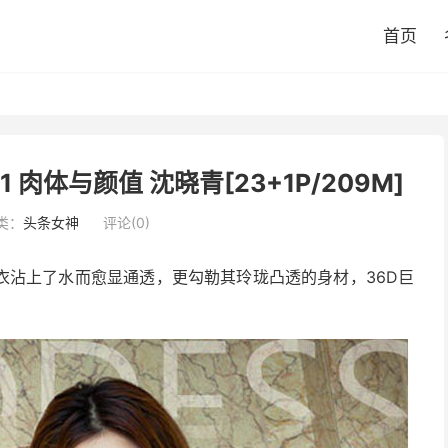
首页
0.11 肉体与颜值 沈晓青[23+1P/209M]
类：
头条女神
评论(0)
衣沾上了水而愈显通透，更勾勒其玲珑凸透的身材，36D巨