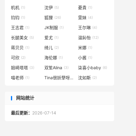
机机
沈伊
憂貴
(1)
(5)
(1)
钧钧
狐狸
雯妹
(1)
(26)
(4)
王志君
JK制服
王尔琳
(1)
(1)
(4)
长腿美女
爱尤
温鈊怡
(5)
(1)
(12)
蒋贝贝
绮儿
米娜
(1)
(2)
(1)
可欣
海伦娜
小酱
(2)
(1)
(1)
姐崎塔塔
双笙Alina
柒喜小baby
(3)
(3)
(6)
喵老师
Tina很妖孽呀
沈如斯
(1)
(40)
(2)
网站统计
最后更新：
2026-07-14