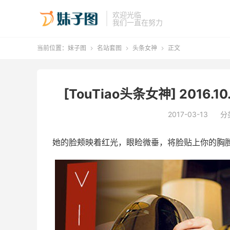
欢迎光临
我们一直在努力
当前位置：
妹子图
名站套图
头条女神
正文



[TouTiao头条女神] 2016.1
2017-03-13
分
她的脸颊映着红光，眼睑微垂，将脸贴上你的胸