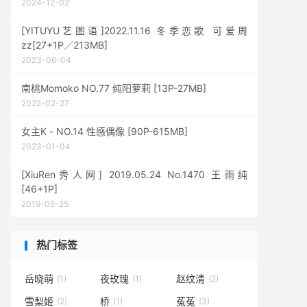
2024-12-02
[YITUYU艺图语]2022.11.16 冬季恋歌 可爱周
zz[27+1P／213MB]
2023-06-04
南桃Momoko NO.77 纯阳萝莉 [13P-27MB]
2022-02-27
女主K - NO.14 性感偶像 [90P-615MB]
2023-01-04
[XiuRen秀人网] 2019.05.24 No.1470 王雨纯
[46+1P]
2019-05-25
热门标签
岳晓萌
夜玫瑰
赵纹清
(1)
(1)
(2)
雪梨姬
桥
菟菟
(2)
(1)
(3)