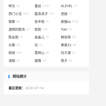
梓文
蜜丝
XLEVEL
(2)
(133)
(1)
西门小玉
狐洛洛子
虎妞
(33)
(12)
(1)
银紫
张辛宛
疯猫ss
(6)
(1)
(110)
透明的胶衣
软软
Yoki
(1)
(10)
(7)
陈友熙
金淼儿
韩安琪
(1)
(1)
(3)
众筹
光
晕崽Zz
(3)
(1)
(9)
娇娇
霓梓心
刘子潇
(10)
(6)
(1)
语嫣
戚薇
雨夕
(2)
(4)
(2)
网站统计
最后更新：
2026-07-14