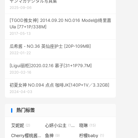
ヤンマガデジタル写真集
2025-09-06
[TGOD推女神] 2014.09.20 NO.016 Model@绮里嘉
Ula [77+1P/338M]
2017-05-13
瓜希酱 - NO.36 英仙座护士 [20P-109MB]
2022-01-22
[Ligui丽柜]2020.02.16 慕子[31+1P79.7M]
2020-02-16
初夏女神 NO.094 点点 咖啡JK[140P+1V／3.32GB]
2024-04-03
热门标签
艾妮妮
心妍小公主
晓琳
(2)
(145)
(15)
Cherry樱桃酱
鱼神
柠檬baby
(20)
(9)
(1)