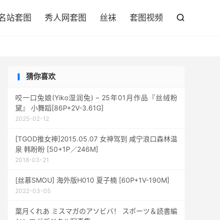

名站套图
秀人网套图
丝袜
套图视频

猜你喜欢
咬一口兔娘(Yiko湿润兔) – 25年01月作品『丝绒粉
黛』 小舞蹈[86P+2V-3.61G]
2025-02-12
[TGOD推女神]2015.05.07 女神驾到 咸宁浪口森林温
泉 韩盼盼 [50+1P／246M]
2018-03-21
[丝慕SMOU] 海外版H010 夏子楠 [60P+1V-190M]
2022-03-05
葉月くれあ ミスマガのアソビバ！ スポーツ＆読書編